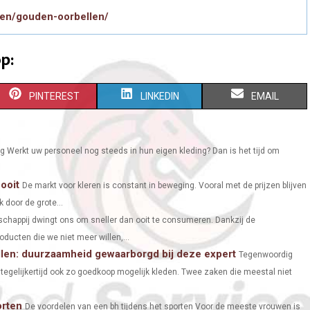
pen/gouden-oorbellen/
p:
S
S
S
PINTEREST
LINKEDIN
EMAIL
H
H
H
A
A
A
ng Werkt uw personeel nog steeds in hun eigen kleding? Dan is het tijd om
R
R
R
ooit
De markt voor kleren is constant in beweging. Vooral met de prijzen blijven
E
E
E
 door de grote...
O
O
O
chappij dwingt ons om sneller dan ooit te consumeren. Dankzij de
ucten die we niet meer willen,...
N
N
N
ellen: duurzaamheid gewaarborgd bij deze expert
Tegenwoordig
 tegelijkertijd ook zo goedkoop mogelijk kleden. Twee zaken die meestal niet
orten
De voordelen van een bh tijdens het sporten Voor de meeste vrouwen is