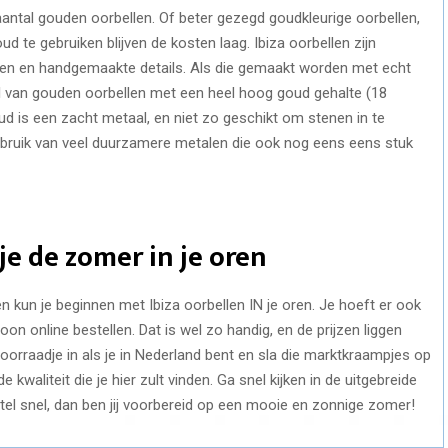
n aantal gouden oorbellen. Of beter gezegd goudkleurige oorbellen,
oud te gebruiken blijven de kosten laag. Ibiza oorbellen zijn
alen en handgemaakte details. Als die gemaakt worden met echt
l van gouden oorbellen met een heel hoog goud gehalte (18
oud is een zacht metaal, en niet zo geschikt om stenen in te
ebruik van veel duurzamere metalen die ook nog eens eens stuk
je de zomer in je oren
kun je beginnen met Ibiza oorbellen IN je oren. Je hoeft er ook
oon online bestellen. Dat is wel zo handig, en de prijzen liggen
voorraadje in als je in Nederland bent en sla die marktkraampjes op
 kwaliteit die je hier zult vinden. Ga snel kijken in de uitgebreide
stel snel, dan ben jij voorbereid op een mooie en zonnige zomer!