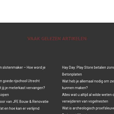
VAAK GELEZEN ARTIKELEN
n slotenmaker – Hoe word je
Hay Day: Play Store betalen zon
Betonplaten
n goede rijschool Utrecht
Wat heb je allemaal nodig om ze
jij je meterkast vervangen?
kunnen maken?
kopen
Alles wat u altijd al wilde weten 
verwijderen van vogelnesten
oor van JFE Bouw & Renovatie
Wat is archeologisch proefsleu
at en hoe kan er verlijmd