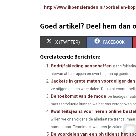
http://www.ikbensieraden.nl/oorbellen-ko
Goed artikel? Deel hem dan o
S
S
X (TWITTER)
FACEBOOK
H
H
Gerelateerde Berichten:
A
A
Bedrijfskleding aanschaffen
Bedrijfskledi
hiervan af te stappen en over te gaan op goede...
R
R
Jackets in grote maten voordeliger dan 
E
E
ze stijgen en dan weer dalen. Dit komt voornamelijk
De toekomst van de mode
O
O
De huidige maats
massaproductie kunnen we het ons veroorloven prod
N
N
Kwaliteitsjeans voor heren online best
willen we ons volgens de allerlaatste trends, maar
samengaan. Tenminste, wanneer je zaken...
De voordelen van een bh tijdens het sp