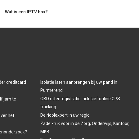
Wat is een IPTV box?
der creditcard
Isolatie laten aanbrengen bij uw pand in
Purmerend
OBD rittenregistratie inclusief online GPS
lf jam te
tracking
De rioolexpert in uw regio
over het
Zadelkruk voor in de Zorg, Onderwijs, Kantoor,
MKB
venonderzoek?