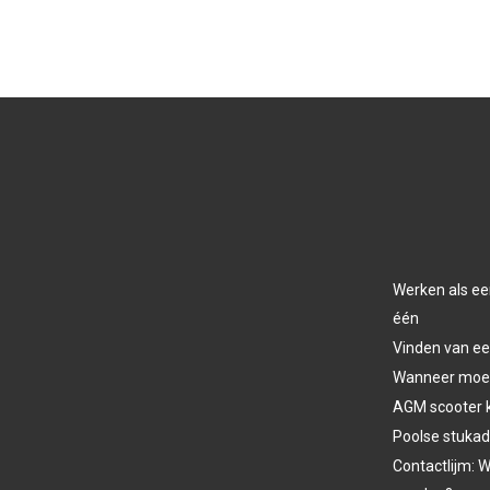
Werken als ee
één
Vinden van ee
Wanneer moet 
AGM scooter 
Poolse stukad
Contactlijm: W