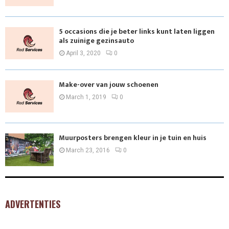
5 occasions die je beter links kunt laten liggen
als zuinige gezinsauto
April 3, 2020
0
Make-over van jouw schoenen
March 1, 2019
0
Muurposters brengen kleur in je tuin en huis
March 23, 2016
0
ADVERTENTIES