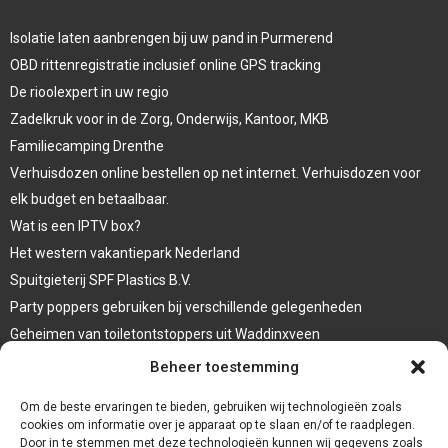
Isolatie laten aanbrengen bij uw pand in Purmerend
OBD rittenregistratie inclusief online GPS tracking
De rioolexpert in uw regio
Zadelkruk voor in de Zorg, Onderwijs, Kantoor, MKB
Familiecamping Drenthe
Verhuisdozen online bestellen op net internet. Verhuisdozen voor
elk budget en betaalbaar.
Wat is een IPTV box?
Het western vakantiepark Nederland
Spuitgieterij SPF Plastics B.V.
Party poppers gebruiken bij verschillende gelegenheden
Geheimen van toiletontstoppers uit Waddinxveen
Vormen van terrasaankleding
Beheer toestemming
Trap renovatie
Om de beste ervaringen te bieden, gebruiken wij technologieën zoals
cookies om informatie over je apparaat op te slaan en/of te raadplegen.
Door in te stemmen met deze technologieën kunnen wij gegevens zoals