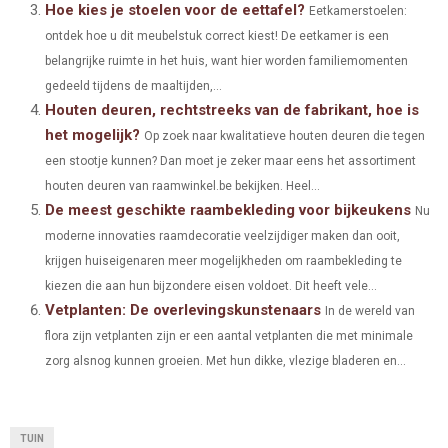
Hoe kies je stoelen voor de eettafel?
E
K
S
N
Eetkamerstoelen:
ontdek hoe u dit meubelstuk correct kiest! De eetkamer is een
R
T
belangrijke ruimte in het huis, want hier worden familiemomenten
)
gedeeld tijdens de maaltijden,...
Houten deuren, rechtstreeks van de fabrikant, hoe is
het mogelijk?
Op zoek naar kwalitatieve houten deuren die tegen
een stootje kunnen? Dan moet je zeker maar eens het assortiment
houten deuren van raamwinkel.be bekijken. Heel...
De meest geschikte raambekleding voor bijkeukens
Nu
moderne innovaties raamdecoratie veelzijdiger maken dan ooit,
krijgen huiseigenaren meer mogelijkheden om raambekleding te
kiezen die aan hun bijzondere eisen voldoet. Dit heeft vele...
Vetplanten: De overlevingskunstenaars
In de wereld van
flora zijn vetplanten zijn er een aantal vetplanten die met minimale
zorg alsnog kunnen groeien. Met hun dikke, vlezige bladeren en...
TUIN