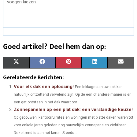
voegen kiezen.
Goed artikel? Deel hem dan op:
S
S
S
S
S
X
F
P
L
E
H
H
H
H
H
(
A
I
I
M
Gerelateerde Berichten:
A
A
A
A
A
T
C
N
N
A
Voor elk dak een oplossing!
Een lekkage aan uw dak kan
natuurlijk ontzettend vervelend zijn. Op de een of andere manier is er
R
R
R
R
R
W
E
T
K
I
een gat ontstaan in het dak waardoor...
E
E
E
E
E
I
B
E
E
L
Zonnepanelen op een plat dak: een verstandige keuze!
O
O
O
O
O
Op gebouwen, kantoorruimtes en woningen met platte daken waren tot
T
O
R
D
voor enkele jaren geleden nog nauwelijks zonnepanelen zichtbaar.
N
N
N
N
N
T
O
E
I
Deze trend is aan het keren. Steeds...