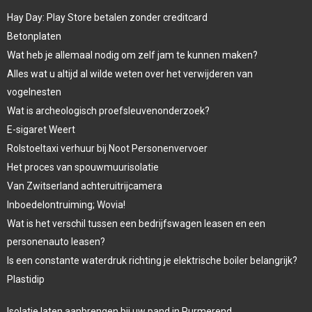
Hay Day: Play Store betalen zonder creditcard
Betonplaten
Wat heb je allemaal nodig om zelf jam te kunnen maken?
Alles wat u altijd al wilde weten over het verwijderen van
vogelnesten
Wat is archeologisch proefsleuvenonderzoek?
E-sigaret Weert
Rolstoeltaxi verhuur bij Noot Personenvervoer
Het proces van spouwmuurisolatie
Van Zwitserland achteruitrijcamera
Inboedelontruiming; Wovia!
Wat is het verschil tussen een bedrijfswagen leasen en een
personenauto leasen?
Is een constante waterdruk richting je elektrische boiler belangrijk?
Plastidip
Isolatie laten aanbrengen bij uw pand in Purmerend