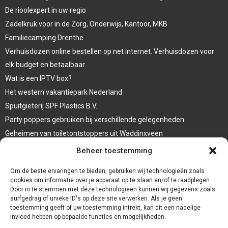
De rioolexpert in uw regio
Zadelkruk voor in de Zorg, Onderwijs, Kantoor, MKB
Familiecamping Drenthe
Verhuisdozen online bestellen op net internet. Verhuisdozen voor
elk budget en betaalbaar.
Wat is een IPTV box?
Het western vakantiepark Nederland
Spuitgieterij SPF Plastics B.V.
Party poppers gebruiken bij verschillende gelegenheden
Geheimen van toiletontstoppers uit Waddinxveen
Vormen van terrasaankleding
Beheer toestemming
Trap renovatie
Om de beste ervaringen te bieden, gebruiken wij technologieën zoals
cookies om informatie over je apparaat op te slaan en/of te raadplegen.
Door in te stemmen met deze technologieën kunnen wij gegevens zoals
surfgedrag of unieke ID's op deze site verwerken. Als je geen
toestemming geeft of uw toestemming intrekt, kan dit een nadelige
invloed hebben op bepaalde functies en mogelijkheden.