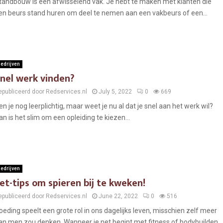
tandbouw is een afwisselend vak. Je hebt te maken met klanten die
en beurs stand huren om deel te nemen aan een vakbeurs of een...
edrijven
nel werk vinden?
epubliceerd door Redservices.nl
July 5, 2022
0
669
en je nog leerplichtig, maar weet je nu al dat je snel aan het werk wil?
an is het slim om een opleiding te kiezen...
edrijven
et-tips om spieren bij te kweken!
epubliceerd door Redservices.nl
June 22, 2022
0
516
oeding speelt een grote rol in ons dagelijks leven, misschien zelf meer
an men zou denken. Wanneer je net begint met fitness of bodybuilden,