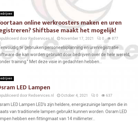
edrijven
oortaan online werkroosters maken en uren
egistreren? Shiftbase maakt het mogelijk!
epubliceerd door Redservices.nl
November 17, 2021
0
877
Eenvoudig te gebruiken personeelsplanning en urenregistratie
oftware die kan worden gebruikt door bedrijven over de hele wereld,
onder training.” Met deze visie in gedachten hebben...
edrijven
sram LED Lampen
epubliceerd door Redservices.nl
October 4, 2021
0
637
sram LED Lampen LED’s zijn heldere, energiezuinige lampen die in
laats van traditionele lampen gebruikt kunnen worden. Osram LED
ampen hebben een fittingmaat van 14 millimeter...