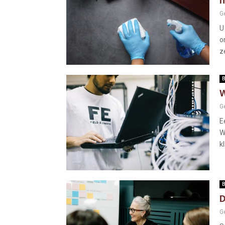
h
G
U
o
ze
B
W
G
E
W
kl
B
D
G