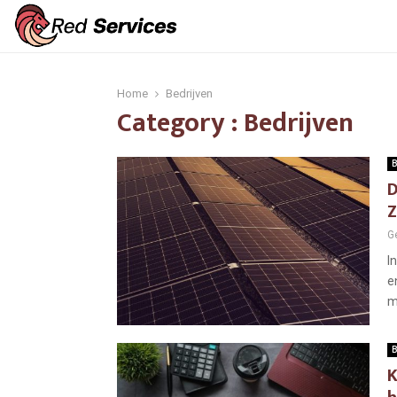
Home
Bedrijven
Category : Bedrijven
B
D
Z
G
I
e
m
B
K