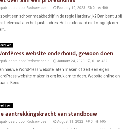
et over aan een professional!
epubliceerd door Redservices.nl
February 10, 2023
0
400
 zoekt een schoonmaakbedrijf in de regio Harderwijk? Dan bent u bij
ns helemaal aan het juiste adres. Het is uiteraard niet mogelijk om
lf...
edrijven
ordPress website onderhoud, gewoon doen
epubliceerd door Redservices.nl
January 24, 2023
0
432
en nieuwe WordPress website laten maken of zelf een eigen
ordPress website maken is erg leuk om te doen. Website online en
aar is Kees...
edrijven
e aantrekkingskracht van standbouw
epubliceerd door Redservices.nl
August 11, 2022
0
605