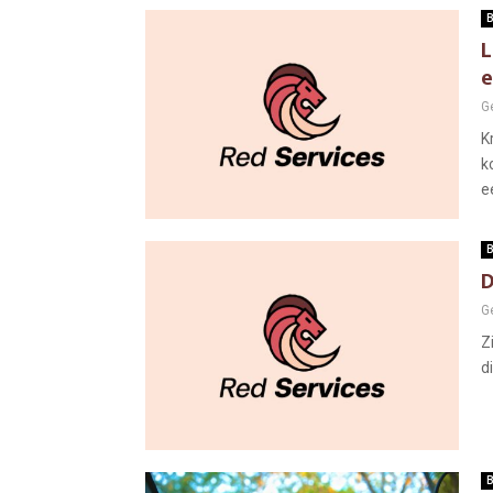
B
L
e
G
K
k
e
B
D
G
Z
d
B