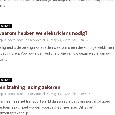
n...
edrijven
aarom hebben we elektriciens nodig?
epubliceerd door Redservices.nl
May 24, 2022
0
571
eiligheid is de belangrijkste reden waarom u een deskundige elektricien
oet inhuren. Voor uw eigen veiligheid, die van uw gezin en die van uw
is....
edrijven
en training lading zekeren
epubliceerd door Redservices.nl
May 19, 2022
0
637
anneer je in het transport werkt dan weet je dat transport altijd goed
astgemaakt moet worden voordat het mee mag. Dit is niet
anzelfsprekend, je...