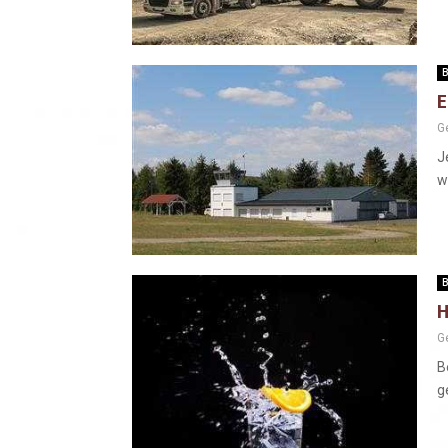
B
E
G
J
w
B
H
G
B
g