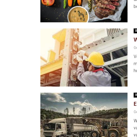
be
B
W
G
V
m
hu
B
E
G
W
v
v