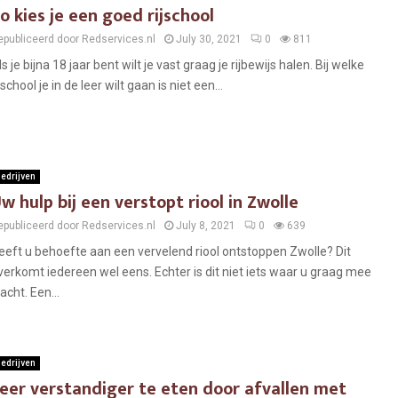
o kies je een goed rijschool
epubliceerd door Redservices.nl
July 30, 2021
0
811
ls je bijna 18 jaar bent wilt je vast graag je rijbewijs halen. Bij welke
jschool je in de leer wilt gaan is niet een...
edrijven
w hulp bij een verstopt riool in Zwolle
epubliceerd door Redservices.nl
July 8, 2021
0
639
eeft u behoefte aan een vervelend riool ontstoppen Zwolle? Dit
verkomt iedereen wel eens. Echter is dit niet iets waar u graag mee
acht. Een...
edrijven
eer verstandiger te eten door afvallen met