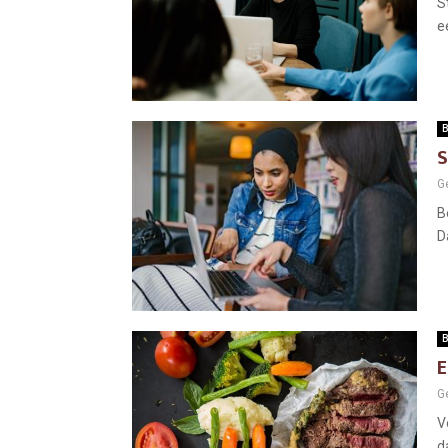
S
e
B
S
G
B
D
B
E
G
V
d