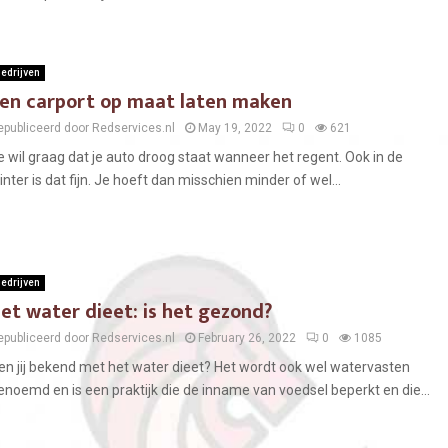
edrijven
en carport op maat laten maken
epubliceerd door Redservices.nl
May 19, 2022
0
621
e wil graag dat je auto droog staat wanneer het regent. Ook in de
inter is dat fijn. Je hoeft dan misschien minder of wel...
edrijven
et water dieet: is het gezond?
epubliceerd door Redservices.nl
February 26, 2022
0
1085
en jij bekend met het water dieet? Het wordt ook wel watervasten
enoemd en is een praktijk die de inname van voedsel beperkt en die...