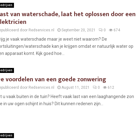
edrijven
ast van waterschade, laat het oplossen door een
lektricien
epubliceerd door Redservices.nl
September 20, 2021
0
674
rijg je vaak waterschade maar je weet niet waarom? De
ortsluitingen/waterschade kan je krijgen omdat er natuurlijk water op
en apparaat komt. Kijk goed hoe...
edrijven
e voordelen van een goede zonwering
epubliceerd door Redservices.nl
August 11, 2021
0
612
it u vaak buiten in de tuin? Heeft vaak last van een laaghangende zon
ie in uw ogen schijnt in huis? Dit kunnen redenen zijn...
edrijven