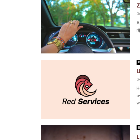
Z
G
A
ri
B
U
G
H
o
w
B
L