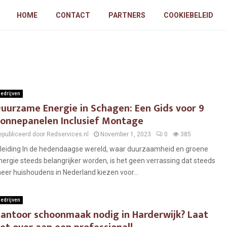
HOME
CONTACT
PARTNERS
COOKIEBELEID
edrijven
uurzame Energie in Schagen: Een Gids voor 9
onnepanelen Inclusief Montage
epubliceerd door Redservices.nl
November 1, 2023
0
385
nleiding In de hedendaagse wereld, waar duurzaamheid en groene
nergie steeds belangrijker worden, is het geen verrassing dat steeds
eer huishoudens in Nederland kiezen voor...
edrijven
antoor schoonmaak nodig in Harderwijk? Laat