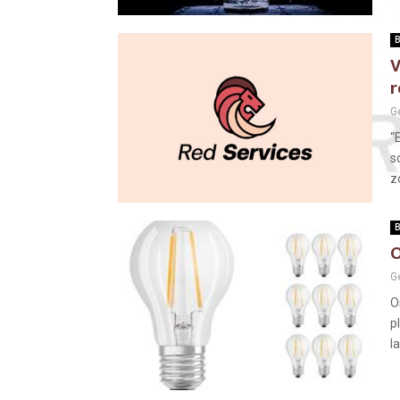
B
V
r
G
“
s
z
B
O
G
O
p
l