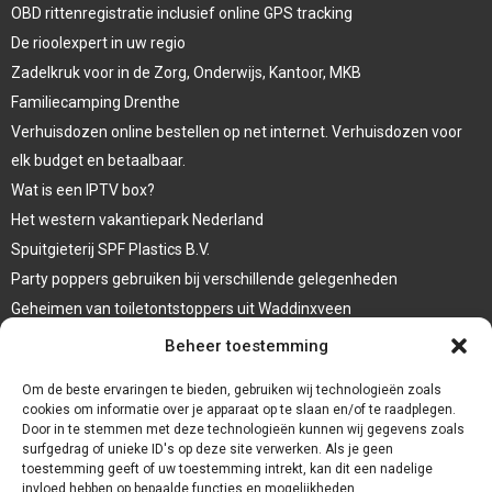
OBD rittenregistratie inclusief online GPS tracking
De rioolexpert in uw regio
Zadelkruk voor in de Zorg, Onderwijs, Kantoor, MKB
Familiecamping Drenthe
Verhuisdozen online bestellen op net internet. Verhuisdozen voor
elk budget en betaalbaar.
Wat is een IPTV box?
Het western vakantiepark Nederland
Spuitgieterij SPF Plastics B.V.
Party poppers gebruiken bij verschillende gelegenheden
Geheimen van toiletontstoppers uit Waddinxveen
Vormen van terrasaankleding
Beheer toestemming
Trap renovatie
Om de beste ervaringen te bieden, gebruiken wij technologieën zoals
cookies om informatie over je apparaat op te slaan en/of te raadplegen.
Door in te stemmen met deze technologieën kunnen wij gegevens zoals
surfgedrag of unieke ID's op deze site verwerken. Als je geen
toestemming geeft of uw toestemming intrekt, kan dit een nadelige
invloed hebben op bepaalde functies en mogelijkheden.