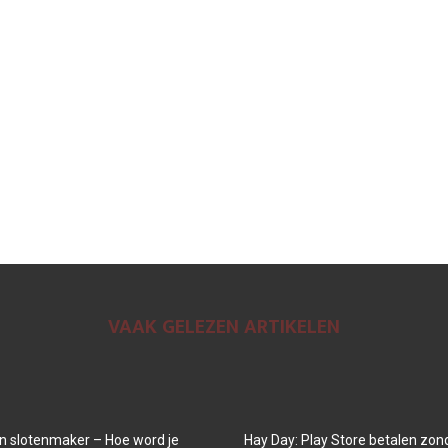
VAAK GELEZEN ARTIKELEN
n slotenmaker – Hoe word je
Hay Day: Play Store betalen zon