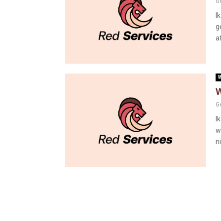
G
I
g
a
W
W
G
I
w
ni