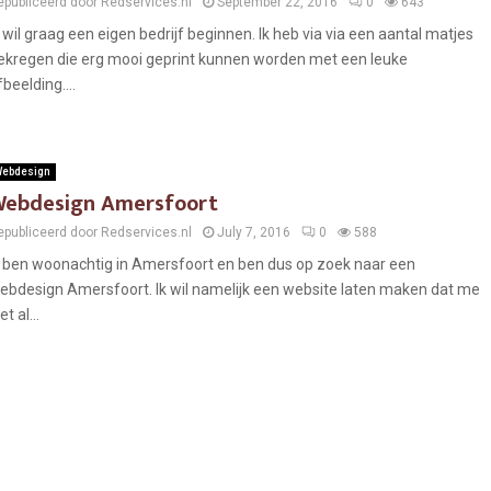
epubliceerd door Redservices.nl
September 22, 2016
0
643
k wil graag een eigen bedrijf beginnen. Ik heb via via een aantal matjes
ekregen die erg mooi geprint kunnen worden met een leuke
fbeelding....
ebdesign
ebdesign Amersfoort
epubliceerd door Redservices.nl
July 7, 2016
0
588
k ben woonachtig in Amersfoort en ben dus op zoek naar een
ebdesign Amersfoort. Ik wil namelijk een website laten maken dat me
et al...