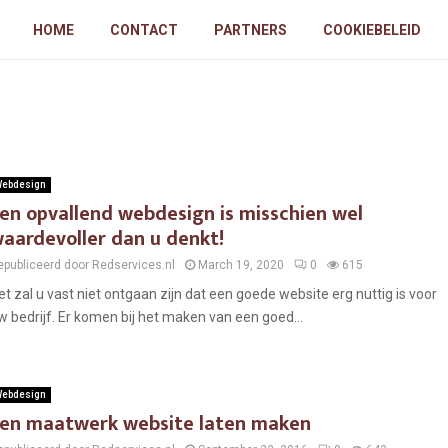
HOME
CONTACT
PARTNERS
COOKIEBELEID
ebdesign
en opvallend webdesign is misschien wel
aardevoller dan u denkt!
epubliceerd door Redservices.nl
March 19, 2020
0
615
et zal u vast niet ontgaan zijn dat een goede website erg nuttig is voor
w bedrijf. Er komen bij het maken van een goed...
ebdesign
en maatwerk website laten maken