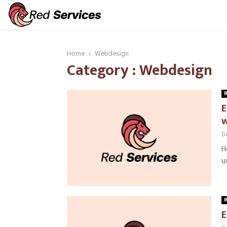
Home
Webdesign
Category : Webdesign
W
E
w
G
H
u
W
E