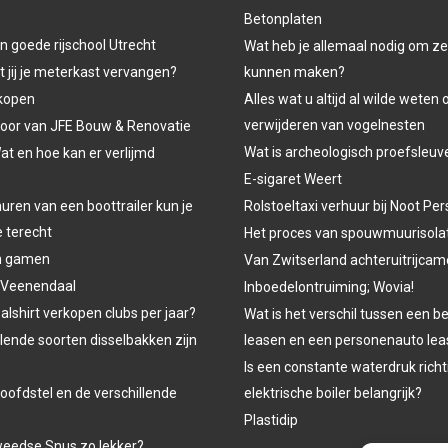
Betonplaten
n goede rijschool Utrecht
Wat heb je allemaal nodig om ze
jij je meterkast vervangen?
kunnen maken?
kopen
Alles wat u altijd al wilde weten 
verwijderen van vogelnesten
oor van JFE Bouw & Renovatie
Wat is archeologisch proefsleu
at en hoe kan er verlijmd
E-sigaret Weert
uren van een boottrailer kun je
Rolstoeltaxi verhuur bij Noot P
e terecht
Het proces van spouwmuurisola
n gamen
Van Zwitserland achteruitrijcam
 Veenendaal
Inboedelontruiming; Wovia!
lshirt verkopen clubs per jaar?
Wat is het verschil tussen een b
lende soorten disselbakken zijn
leasen en een personenauto le
Is een constante waterdruk richt
oofdstel en de verschillende
elektrische boiler belangrijk?
Plastidip
eedse Snus zo lekker?