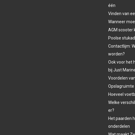
één
Vinden van ee
Wanneer moet 
AGM scooter 
Poolse stukad
Contactlijm: W
worden?
Ook voor het h
bij Just Marin
Voordelen va
Opslagruimte
Hoeveel voetba
Welke verschil
er?
Het paarden h
onderdelen
Wat maakt Zw