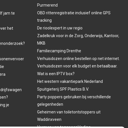
Purmerend
OBD rittenregistratie inclusief online GPS
lf jam te
tracking
De rioolexpert in uw regio
over het
Zadelkruk voor in de Zorg, Onderwijs, Kantoor,
MKB
venonderzoek?
Familiecamping Drenthe
Verhuisdozen online bestellen op net internet.
ersonenvervoer
Verhuisdozen voor elk budget en betaalbaar.
tie
Wat is een IPTV box?
era
Het western vakantiepark Nederland
Spuitgieterij SPF Plastics B.V.
edrijfswagen
Party poppers gebruiken bij verschillende
asen?
gelegenheden
ing je
Geheimen van toiletontstoppers uit
Waddinxveen
Vormen van terrasaankleding