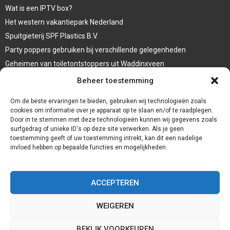
Wat is een IPTV box?
Het western vakantiepark Nederland
Spuitgieterij SPF Plastics B.V.
Party poppers gebruiken bij verschillende gelegenheden
Geheimen van toiletontstoppers uit Waddinxveen
Vormen van terrasaankleding
Beheer toestemming
Trap renovatie
Om de beste ervaringen te bieden, gebruiken wij technologieën zoals
cookies om informatie over je apparaat op te slaan en/of te raadplegen.
Door in te stemmen met deze technologieën kunnen wij gegevens zoals
surfgedrag of unieke ID's op deze site verwerken. Als je geen
toestemming geeft of uw toestemming intrekt, kan dit een nadelige
invloed hebben op bepaalde functies en mogelijkheden.
ACCEPTEREN
WEIGEREN
@2023 - www.Redservices.nl. All Right Reserved.
BEKIJK VOORKEUREN