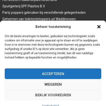
Spuitgieterij SPF Plastics B.V.
Party poppers gebruiken bij verschillende gelegenheden
Geheimen van toiletontstoppers uit Waddinxveen
Vormen van terrasaankleding
Beheer toestemming
Trap renovatie
Om de beste ervaringen te bieden, gebruiken wij technologieën zoals
cookies om informatie over je apparaat op te slaan en/of te raadplegen.
Door in te stemmen met deze technologieën kunnen wij gegevens zoals
surfgedrag of unieke ID's op deze site verwerken. Als je geen
toestemming geeft of uw toestemming intrekt, kan dit een nadelige
invloed hebben op bepaalde functies en mogelijkheden.
ACCEPTEREN
WEIGEREN
@2023 - www.Redservices.nl. All Right Reserved.
BEKIJK VOORKEUREN
Home
Cookiebeleid (EU)
Onze auteurs
Partners
Website index