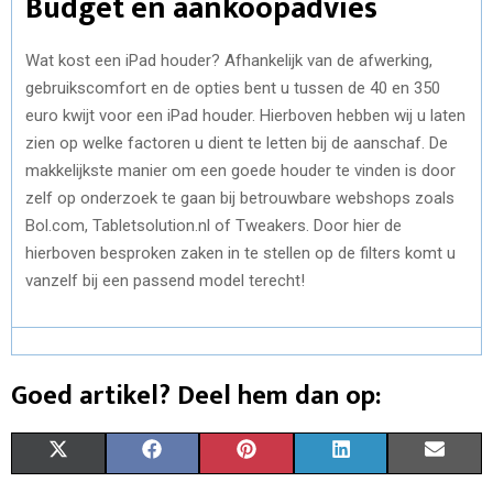
Budget en aankoopadvies
Wat kost een iPad houder? Afhankelijk van de afwerking,
gebruikscomfort en de opties bent u tussen de 40 en 350
euro kwijt voor een iPad houder. Hierboven hebben wij u laten
zien op welke factoren u dient te letten bij de aanschaf. De
makkelijkste manier om een goede houder te vinden is door
zelf op onderzoek te gaan bij betrouwbare webshops zoals
Bol.com, Tabletsolution.nl of Tweakers. Door hier de
hierboven besproken zaken in te stellen op de filters komt u
vanzelf bij een passend model terecht!
Goed artikel? Deel hem dan op:
S
S
S
S
S
X
F
P
L
E
H
H
H
H
H
(
A
I
I
M