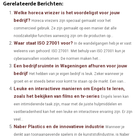
Gerelateerde Berichten:
A
A
A
A
A
T
C
N
N
A
Welke horeca vriezer is het voordeligst voor jouw
bedrijf?
Horeca vriezers zijn speciaal gemaakt voor het
R
R
R
R
R
W
E
T
K
I
commercieel gebruik. Ze zijn gemaakt op een manier dat alle
E
E
E
E
E
I
B
E
E
L
noodzakelijke functies aanwezig zijn om de producten op...
Waar staat ISO 27001 voor?
O
O
O
O
O
T
O
R
In de wandelgangen heb je er vast
D
weleens van gehoord: ISO 27001. Met behulp van ISO 27001 kun je
N
N
N
N
N
T
O
E
I
cyberaanvallen voorkomen. De normen maken het...
Een bedrijfsruimte in Wageningen afhuren voor jouw
E
K
S
N
bedrijf
Het hebben van je eigen bedrijf is leuk. Zeker wanneer je
R
T
groeit en er steeds beter voor komt te staan op de markt. Een van...
)
Leuke en interactieve manieren om Engels te leren,
zoals het bekijken van films en tv-series
Engels leren kan
een intimiderende taak zijn, maar met de juiste hulpmiddelen en
vastberadenheid kan het een leuke en interactieve ervaring zijn. Er zijn
veel...
Naber Plastics en de innovatieve industrie
Wanneer je
denkt aan toonaangevende spelers in de kunststofindustrie, is Naber