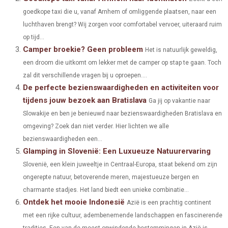
O
O
O
O
O
goedkope taxi die u, vanaf Arnhem of omliggende plaatsen, naar een
T
O
R
D
luchthaven brengt? Wij zorgen voor comfortabel vervoer, uiteraard ruim
N
N
N
N
N
T
O
E
I
op tijd...
Camper broekie? Geen probleem
E
K
S
N
Het is natuurlijk geweldig,
een droom die uitkomt om lekker met de camper op stap te gaan. Toch
R
T
zal dit verschillende vragen bij u oproepen....
)
De perfecte bezienswaardigheden en activiteiten voor
tijdens jouw bezoek aan Bratislava
Ga jij op vakantie naar
Slowakije en ben je benieuwd naar bezienswaardigheden Bratislava en
omgeving? Zoek dan niet verder. Hier lichten we alle
bezienswaardigheden een...
Glamping in Slovenië: Een Luxueuze Natuurervaring
Slovenië, een klein juweeltje in Centraal-Europa, staat bekend om zijn
ongerepte natuur, betoverende meren, majestueuze bergen en
charmante stadjes. Het land biedt een unieke combinatie...
Ontdek het mooie Indonesië
Azië is een prachtig continent
met een rijke cultuur, adembenemende landschappen en fascinerende
tradities. Een van de meest opwindende bestemmingen in Azië is