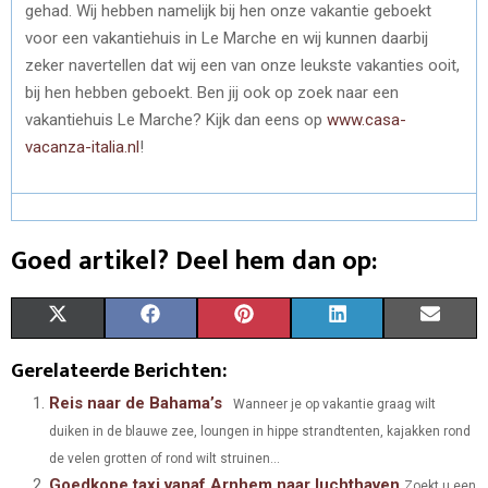
gehad. Wij hebben namelijk bij hen onze vakantie geboekt
voor een vakantiehuis in Le Marche en wij kunnen daarbij
zeker navertellen dat wij een van onze leukste vakanties ooit,
bij hen hebben geboekt. Ben jij ook op zoek naar een
vakantiehuis Le Marche? Kijk dan eens op
www.casa-
vacanza-italia.nl
!
Goed artikel? Deel hem dan op:
S
S
S
S
S
X
F
P
L
E
H
H
H
H
H
(
A
I
I
M
Gerelateerde Berichten:
A
A
A
A
A
T
C
N
N
A
Reis naar de Bahama’s
Wanneer je op vakantie graag wilt
duiken in de blauwe zee, loungen in hippe strandtenten, kajakken rond
R
R
R
R
R
W
E
T
K
I
de velen grotten of rond wilt struinen...
E
E
E
E
E
I
B
E
E
L
Goedkope taxi vanaf Arnhem naar luchthaven
Zoekt u een