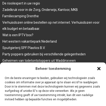
De rioolexpert in uw regio
Zadelkruk voor in de Zorg, Onderwijs, Kantoor, MKB
Familiecamping Drenthe
Verhuisdozen online bestellen op net internet. Verhuisdozen voor
elk budget en betaalbaar.
Wat is een IPTV box?
Het western vakantiepark Nederland
Spuitgieterij SPF Plastics B.V.
Party poppers gebruiken bij verschillende gelegenheden
Geheimen van toiletontstoppers uit Waddinxveen
Vormen van terrasaankleding
Beheer toestemming
Trap renovatie
Om de beste ervaringen te bieden, gebruiken wij technologieën zoals
cookies om informatie over je apparaat op te slaan en/of te raadplegen.
Door in te stemmen met deze technologieën kunnen wij gegevens zoals
surfgedrag of unieke ID's op deze site verwerken. Als je geen
toestemming geeft of uw toestemming intrekt, kan dit een nadelige
invloed hebben op bepaalde functies en mogelijkheden.