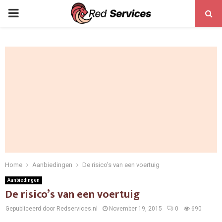
PRIMARY
MENU
Home
Aanbiedingen
De risico’s van een voertuig
Aanbiedingen
De risico’s van een voertuig
Gepubliceerd door Redservices.nl
November 19, 2015
0
690