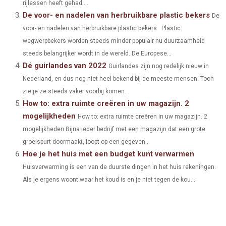
E
K
S
N
rijlessen heeft gehad....
De voor- en nadelen van herbruikbare plastic bekers
De
R
T
voor- en nadelen van herbruikbare plastic bekers Plastic
)
wegwerpbekers worden steeds minder populair nu duurzaamheid
steeds belangrijker wordt in de wereld. De Europese...
Dé guirlandes van 2022
Guirlandes zijn nog redelijk nieuw in
Nederland, en dus nog niet heel bekend bij de meeste mensen. Toch
zie je ze steeds vaker voorbij komen...
How to: extra ruimte creëren in uw magazijn. 2
mogelijkheden
How to: extra ruimte creëren in uw magazijn. 2
mogelijkheden Bijna ieder bedrijf met een magazijn dat een grote
groeispurt doormaakt, loopt op een gegeven...
Hoe je het huis met een budget kunt verwarmen
Huisverwarming is een van de duurste dingen in het huis rekeningen.
Als je ergens woont waar het koud is en je niet tegen de kou...