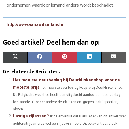
ondernemen waardoor iemand anders wordt beschadigt.
http://www.vanzwitserland.nl
Goed artikel? Deel hem dan op:
S
S
S
S
S
X
F
P
L
E
H
H
H
H
H
(
A
I
I
M
Gerelateerde Berichten:
A
A
A
A
A
T
C
N
N
A
Het mooiste deurbeslag bij Deurklinkenshop voor de
mooiste prijs
het mooiste deurbeslag koop je bij Deurklinkenshop.
R
R
R
R
R
W
E
T
K
I
De Belgische webshop heeft een uitgebreid aanbod aan deurbeslag
E
E
E
E
E
I
B
E
E
L
bestaande uit onder andere deurklinken en -grepen, patrijspoorten,
O
O
O
O
O
sloten...
T
O
R
D
Lastige rijlessen?
Ik ga er vanuit dat u als lezer van dit artikel over
N
N
N
N
N
T
O
E
I
achteruitrijcameras wel een rijbewijs heeft. Dit betekent dat u ook