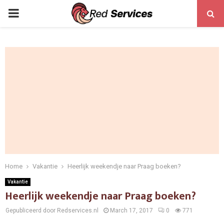
PRIMARY
MENU
Home
Vakantie
Heerlijk weekendje naar Praag boeken?
Vakantie
Heerlijk weekendje naar Praag boeken?
Gepubliceerd door Redservices.nl
March 17, 2017
0
771