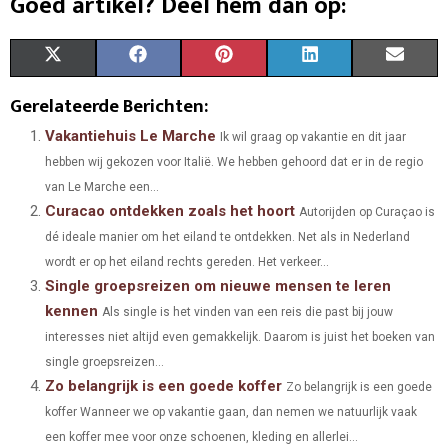
Goed artikel? Deel hem dan op:
S
S
S
S
S
X
F
P
L
E
H
H
H
H
H
(
A
I
I
M
Gerelateerde Berichten:
A
A
A
A
A
T
C
N
N
A
Vakantiehuis Le Marche
Ik wil graag op vakantie en dit jaar
hebben wij gekozen voor Italië. We hebben gehoord dat er in de regio
R
R
R
R
R
W
E
T
K
I
van Le Marche een...
E
E
E
E
E
I
B
E
E
L
Curacao ontdekken zoals het hoort
Autorijden op Curaçao is
O
O
O
O
O
dé ideale manier om het eiland te ontdekken. Net als in Nederland
T
O
R
D
wordt er op het eiland rechts gereden. Het verkeer...
N
N
N
N
N
T
O
E
I
Single groepsreizen om nieuwe mensen te leren
kennen
E
K
S
N
Als single is het vinden van een reis die past bij jouw
interesses niet altijd even gemakkelijk. Daarom is juist het boeken van
R
T
single groepsreizen...
)
Zo belangrijk is een goede koffer
Zo belangrijk is een goede
koffer Wanneer we op vakantie gaan, dan nemen we natuurlijk vaak
een koffer mee voor onze schoenen, kleding en allerlei...