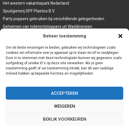
Het western vakantiepark Nederland
Spuitgieterij SPF Plastics B.V.
Party poppers gebruiken bij verschillende gelegenheden
Geheimen van toiletontstoppers uit Waddinxveen
Vormen van terrasaankleding
Beheer toestemming
Trap renovatie
Om de beste ervaringen te bieden, gebruiken wij technologieën zoals
cookies om informatie over je apparaat op te slaan en/of te raadplegen.
Door in te stemmen met deze technologieën kunnen wij gegevens zoals
surfgedrag of unieke ID's op deze site verwerken. Als je geen
toestemming geeft of uw toestemming intrekt, kan dit een nadelige
invloed hebben op bepaalde functies en mogelijkheden.
ACCEPTEREN
WEIGEREN
@2023 - www.Redservices.nl. All Right Reserved.
BEKIJK VOORKEUREN
Home
Cookiebeleid (EU)
Onze auteurs
Partners
Website index