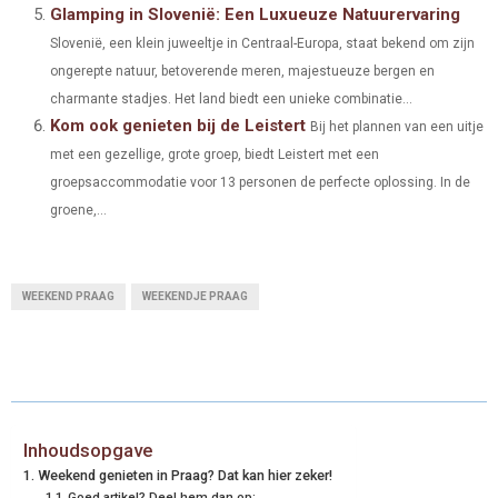
Glamping in Slovenië: Een Luxueuze Natuurervaring
Slovenië, een klein juweeltje in Centraal-Europa, staat bekend om zijn
ongerepte natuur, betoverende meren, majestueuze bergen en
charmante stadjes. Het land biedt een unieke combinatie...
Kom ook genieten bij de Leistert
Bij het plannen van een uitje
met een gezellige, grote groep, biedt Leistert met een
groepsaccommodatie voor 13 personen de perfecte oplossing. In de
groene,...
WEEKEND PRAAG
WEEKENDJE PRAAG
Inhoudsopgave
Weekend genieten in Praag? Dat kan hier zeker!
Goed artikel? Deel hem dan op: