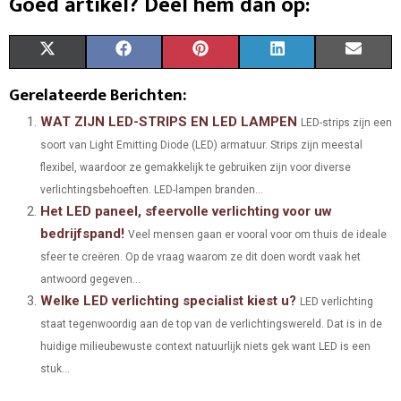
Goed artikel? Deel hem dan op:
S
S
S
S
S
X
F
P
L
E
H
H
H
H
H
(
A
I
I
M
Gerelateerde Berichten:
A
A
A
A
A
T
C
N
N
A
WAT ZIJN LED-STRIPS EN LED LAMPEN
LED-strips zijn een
soort van Light Emitting Diode (LED) armatuur. Strips zijn meestal
R
R
R
R
R
W
E
T
K
I
flexibel, waardoor ze gemakkelijk te gebruiken zijn voor diverse
E
E
E
E
E
I
B
E
E
L
verlichtingsbehoeften. LED-lampen branden...
Het LED paneel, sfeervolle verlichting voor uw
O
O
O
O
O
T
O
R
D
bedrijfspand!
Veel mensen gaan er vooral voor om thuis de ideale
N
N
N
N
N
T
O
E
I
sfeer te creëren. Op de vraag waarom ze dit doen wordt vaak het
E
K
S
N
antwoord gegeven...
Welke LED verlichting specialist kiest u?
LED verlichting
R
T
staat tegenwoordig aan de top van de verlichtingswereld. Dat is in de
)
huidige milieubewuste context natuurlijk niets gek want LED is een
stuk...