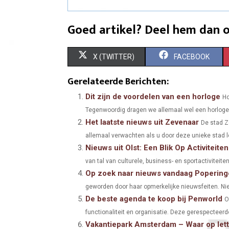
Goed artikel? Deel hem dan o
S
S
X (TWITTER)
FACEBOOK
H
H
Gerelateerde Berichten:
A
A
Dit zijn de voordelen van een horloge
Ho
Tegenwoordig dragen we allemaal wel een horloge, o
R
R
Het laatste nieuws uit Zevenaar
De stad Z
E
E
allemaal verwachten als u door deze unieke stad lo
Nieuws uit Olst: Een Blik Op Activiteit
O
O
van tal van culturele, business- en sportactiviteite
N
N
Op zoek naar nieuws vandaag Popering
geworden door haar opmerkelijke nieuwsfeiten. Ni
De beste agenda te koop bij Penworld
O
functionaliteit en organisatie. Deze gerespecteer
Vakantiepark Amsterdam – Waar op let