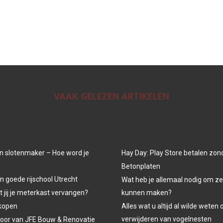
VAAK GELEZEN ARTIKELEN
n slotenmaker – Hoe word je
Hay Day: Play Store betalen zon
Betonplaten
n goede rijschool Utrecht
Wat heb je allemaal nodig om ze
jij je meterkast vervangen?
kunnen maken?
kopen
Alles wat u altijd al wilde weten 
verwijderen van vogelnesten
oor van JFE Bouw & Renovatie