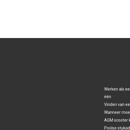
Werken als ee
één
Vinden van ee
Wanneer moet 
AGM scooter 
Poolse stukad