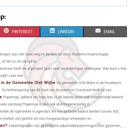
p:
S
S
S
PINTEREST
LINKEDIN
EMAIL
H
H
H
A
A
A
rloges zijn niet meer weg te denken uit onze moderne maatschappij.
f het nu om de tijd te...
R
R
R
evenaar heeft de afgelopen jaren veel veranderingen ondergaan. Wat kunt u hier
E
E
E
opt? Lees hier...
en in de Gemeente Olst-Wijhe
O
O
O
De gemeente Olst-Wijhe is de thuisbasis
n. De leefomgeving van dit deel van de provincie Overijssel biedt tal van...
N
N
N
e
Poperinge, gekend om haar bier, is de laatste jaren ook voornamelijk bekend
euws vandaag Poperinge is dan ook alomtegenwoordig in...
ntdek de topmerken in agenda’s die een perfecte balans bieden tussen stijl,
de merken zijn geliefd om hun hoogwaardige ontwerpen en...
ten?
Vakantieparken zijn de perfecte vakantiebestemmingen voor gezinnen,