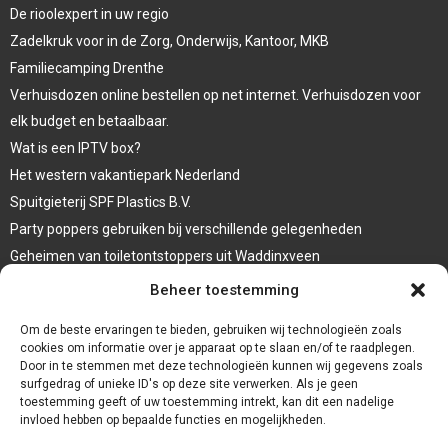
De rioolexpert in uw regio
Zadelkruk voor in de Zorg, Onderwijs, Kantoor, MKB
Familiecamping Drenthe
Verhuisdozen online bestellen op net internet. Verhuisdozen voor
elk budget en betaalbaar.
Wat is een IPTV box?
Het western vakantiepark Nederland
Spuitgieterij SPF Plastics B.V.
Party poppers gebruiken bij verschillende gelegenheden
Geheimen van toiletontstoppers uit Waddinxveen
Vormen van terrasaankleding
Beheer toestemming
Trap renovatie
Om de beste ervaringen te bieden, gebruiken wij technologieën zoals
cookies om informatie over je apparaat op te slaan en/of te raadplegen.
Door in te stemmen met deze technologieën kunnen wij gegevens zoals
surfgedrag of unieke ID's op deze site verwerken. Als je geen
toestemming geeft of uw toestemming intrekt, kan dit een nadelige
invloed hebben op bepaalde functies en mogelijkheden.