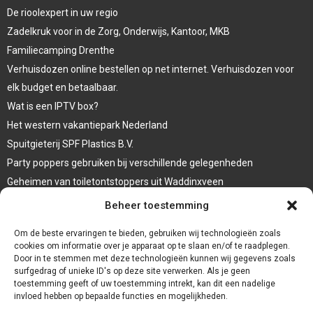
De rioolexpert in uw regio
Zadelkruk voor in de Zorg, Onderwijs, Kantoor, MKB
Familiecamping Drenthe
Verhuisdozen online bestellen op net internet. Verhuisdozen voor
elk budget en betaalbaar.
Wat is een IPTV box?
Het western vakantiepark Nederland
Spuitgieterij SPF Plastics B.V.
Party poppers gebruiken bij verschillende gelegenheden
Geheimen van toiletontstoppers uit Waddinxveen
Vormen van terrasaankleding
Beheer toestemming
Trap renovatie
Om de beste ervaringen te bieden, gebruiken wij technologieën zoals
cookies om informatie over je apparaat op te slaan en/of te raadplegen.
Door in te stemmen met deze technologieën kunnen wij gegevens zoals
surfgedrag of unieke ID's op deze site verwerken. Als je geen
toestemming geeft of uw toestemming intrekt, kan dit een nadelige
invloed hebben op bepaalde functies en mogelijkheden.