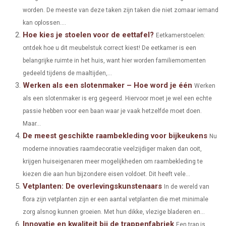
worden. De meeste van deze taken zijn taken die niet zomaar iemand
E
E
E
E
E
I
B
E
E
L
kan oplossen....
Hoe kies je stoelen voor de eettafel?
O
O
O
O
O
T
O
R
Eetkamerstoelen:
D
ontdek hoe u dit meubelstuk correct kiest! De eetkamer is een
N
N
N
N
N
T
O
E
I
belangrijke ruimte in het huis, want hier worden familiemomenten
E
K
S
N
gedeeld tijdens de maaltijden,...
Werken als een slotenmaker – Hoe word je één
Werken
R
T
als een slotenmaker is erg gegeerd. Hiervoor moet je wel een echte
)
passie hebben voor een baan waar je vaak hetzelfde moet doen.
Maar...
De meest geschikte raambekleding voor bijkeukens
Nu
moderne innovaties raamdecoratie veelzijdiger maken dan ooit,
krijgen huiseigenaren meer mogelijkheden om raambekleding te
kiezen die aan hun bijzondere eisen voldoet. Dit heeft vele...
Vetplanten: De overlevingskunstenaars
In de wereld van
flora zijn vetplanten zijn er een aantal vetplanten die met minimale
zorg alsnog kunnen groeien. Met hun dikke, vlezige bladeren en...
Innovatie en kwaliteit bij de trappenfabriek
Een trap is