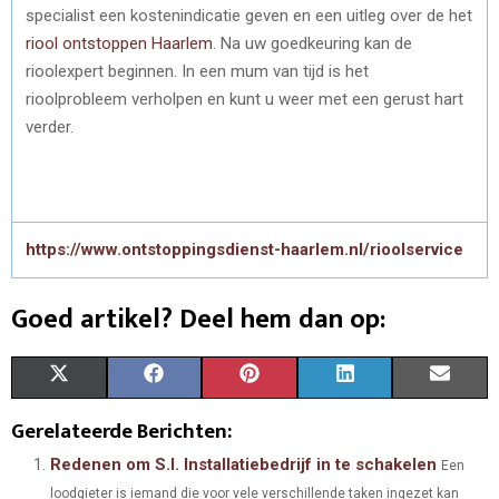
specialist een kostenindicatie geven en een uitleg over de het
riool ontstoppen Haarlem
. Na uw goedkeuring kan de
rioolexpert beginnen. In een mum van tijd is het
rioolprobleem verholpen en kunt u weer met een gerust hart
verder.
https://www.ontstoppingsdienst-haarlem.nl/rioolservice
Goed artikel? Deel hem dan op:
S
S
S
S
S
X
F
P
L
E
H
H
H
H
H
(
A
I
I
M
Gerelateerde Berichten:
A
A
A
A
A
T
C
N
N
A
Redenen om S.I. Installatiebedrijf in te schakelen
Een
loodgieter is iemand die voor vele verschillende taken ingezet kan
R
R
R
R
R
W
E
T
K
I