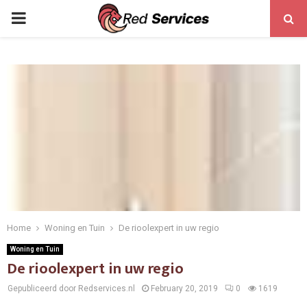
PRIMARY
MENU
Home
Woning en Tuin
De rioolexpert in uw regio
Woning en Tuin
De rioolexpert in uw regio
Gepubliceerd door Redservices.nl
February 20, 2019
0
1619