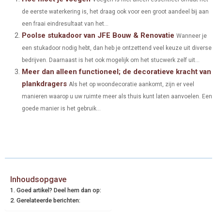
de eerste waterkering is, het draag ook voor een groot aandeel bij aan
R
R
R
R
R
W
E
T
K
I
een fraai eindresultaat van het...
E
E
E
E
E
I
B
E
E
L
Poolse stukadoor van JFE Bouw & Renovatie
Wanneer je
O
O
O
O
O
een stukadoor nodig hebt, dan heb je ontzettend veel keuze uit diverse
T
O
R
D
bedrijven. Daarnaast is het ook mogelijk om het stucwerk zelf uit...
N
N
N
N
N
T
O
E
I
Meer dan alleen functioneel; de decoratieve kracht van
plankdragers
E
K
S
N
Als het op woondecoratie aankomt, zijn er veel
manieren waarop u uw ruimte meer als thuis kunt laten aanvoelen. Een
R
T
goede manier is het gebruik...
)
Inhoudsopgave
Goed artikel? Deel hem dan op:
Gerelateerde berichten: