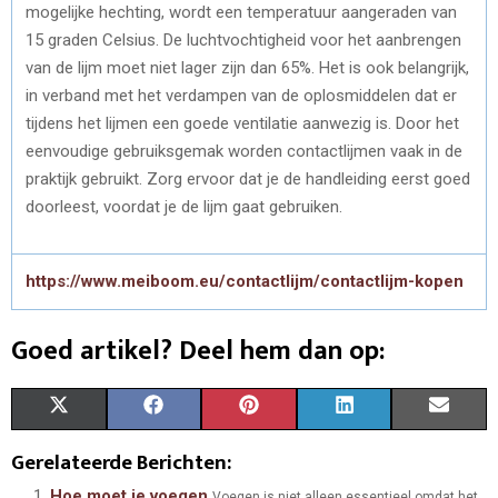
mogelijke hechting, wordt een temperatuur aangeraden van
15 graden Celsius. De luchtvochtigheid voor het aanbrengen
van de lijm moet niet lager zijn dan 65%. Het is ook belangrijk,
in verband met het verdampen van de oplosmiddelen dat er
tijdens het lijmen een goede ventilatie aanwezig is. Door het
eenvoudige gebruiksgemak worden contactlijmen vaak in de
praktijk gebruikt. Zorg ervoor dat je de handleiding eerst goed
doorleest, voordat je de lijm gaat gebruiken.
https://www.meiboom.eu/contactlijm/contactlijm-kopen
Goed artikel? Deel hem dan op:
S
S
S
S
S
X
F
P
L
E
H
H
H
H
H
(
A
I
I
M
Gerelateerde Berichten:
A
A
A
A
A
T
C
N
N
A
Hoe moet je voegen
Voegen is niet alleen essentieel omdat het