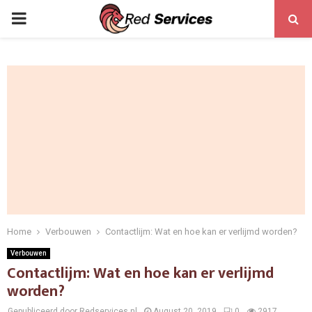
PRIMARY
MENU
Home
Verbouwen
Contactlijm: Wat en hoe kan er verlijmd worden?
Verbouwen
Contactlijm: Wat en hoe kan er verlijmd
worden?
Gepubliceerd door Redservices.nl
August 20, 2019
0
2917