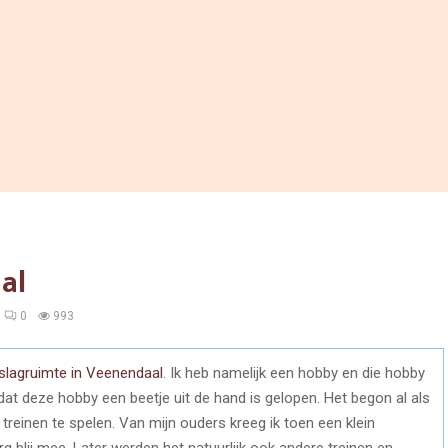
al
0
993
slagruimte in Veenendaal
. Ik heb namelijk een hobby en die hobby
dat deze hobby een beetje uit de hand is gelopen. Het begon al als
 treinen te spelen. Van mijn ouders kreeg ik toen een klein
 blij mee. Later werden het natuurlijk ook andere treinen en