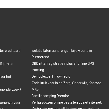
der creditcard
Isolatie laten aanbrengen bij uw pand in
Purmerend
OBD rittenregistratie inclusief online GPS
lf jam te
tracking
De rioolexpert in uw regio
over het
Zadelkruk voor in de Zorg, Onderwijs, Kantoor,
MKB
venonderzoek?
Familiecamping Drenthe
Verhuisdozen online bestellen op net internet.
ersonenvervoer
Verhuisdozen voor elk budget en betaalbaar.