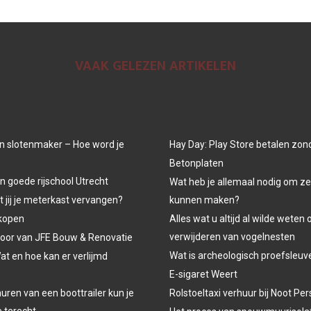
VAAK GELEZEN ARTIKELEN
n slotenmaker – Hoe word je
Hay Day: Play Store betalen zon
Betonplaten
n goede rijschool Utrecht
Wat heb je allemaal nodig om ze
jij je meterkast vervangen?
kunnen maken?
kopen
Alles wat u altijd al wilde weten 
verwijderen van vogelnesten
oor van JFE Bouw & Renovatie
Wat is archeologisch proefsleu
at en hoe kan er verlijmd
E-sigaret Weert
uren van een boottrailer kun je
Rolstoeltaxi verhuur bij Noot P