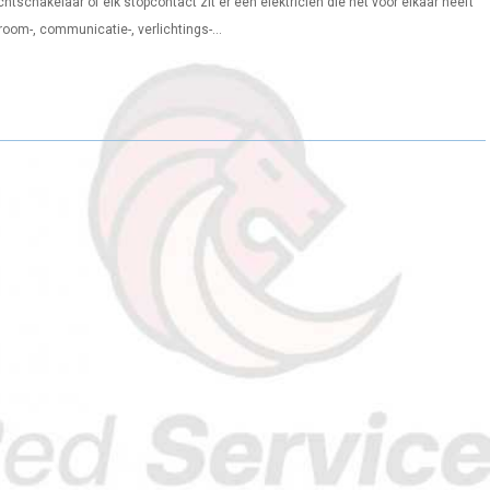
chtschakelaar of elk stopcontact zit er een elektricien die het voor elkaar heeft
oom-, communicatie-, verlichtings-...