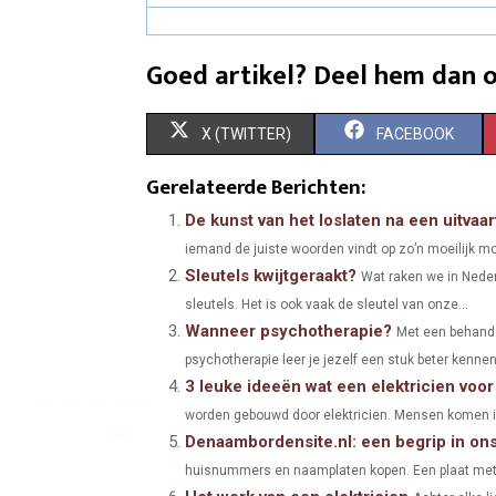
Goed artikel? Deel hem dan o
S
S
X (TWITTER)
FACEBOOK
H
H
Gerelateerde Berichten:
A
A
De kunst van het loslaten na een uitvaar
iemand de juiste woorden vindt op zo’n moeilijk mo
R
R
Sleutels kwijtgeraakt?
Wat raken we in Neder
E
E
sleutels. Het is ook vaak de sleutel van onze...
Wanneer psychotherapie?
O
O
Met een behande
psychotherapie leer je jezelf een stuk beter kennen,
N
N
3 leuke ideeën wat een elektricien voor
worden gebouwd door elektricien. Mensen komen in 
Denaambordensite.nl: een begrip in ons
huisnummers en naamplaten kopen. Een plaat met e