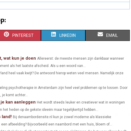
p:
S
S
S
PINTEREST
LINKEDIN
EMAIL
H
H
H
A
A
A
t, wat kun je doen
Allereerst: de meeste mensen zijn dankbaar wanneer
ment als het laatste afscheid. Als u een woord van...
R
R
R
land heel vaak kwijt? De antwoord hierop weten veel mensen. Namelijk onze
E
E
E
O
O
O
ling psychotherapie in Amsterdam zijn heel veel problemen op te lossen. Door
 je komt achter...
N
N
N
 je kan aanleggen
Het wordt steeds leuker en creatiever wat in woningen
het heden op de gekste ideeën maar tegelijkertijd hebben...
 land!
Bij denaambordensite.nl kun je zowel moderne als klassieke
en afbeelding? Bijvoorbeeld een naambord met een huis, bloem of...