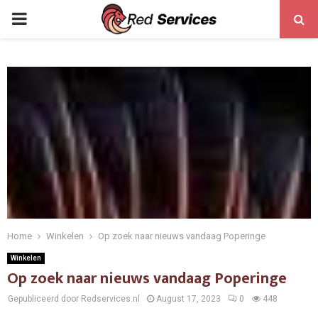
PRIMARY
MENU
Home
Winkelen
Op zoek naar nieuws vandaag Poperinge
Winkelen
Op zoek naar nieuws vandaag Poperinge
Gepubliceerd door Redservices.nl
August 17, 2023
0
448