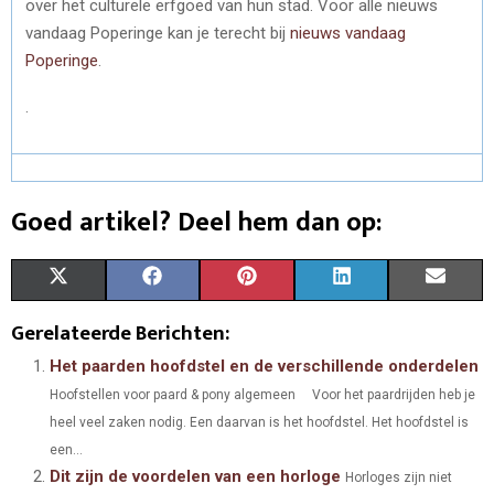
over het culturele erfgoed van hun stad. Voor alle nieuws
vandaag Poperinge kan je terecht bij
nieuws vandaag
Poperinge
.
.
Goed artikel? Deel hem dan op:
S
S
S
S
S
X
F
P
L
E
H
H
H
H
H
(
A
I
I
M
Gerelateerde Berichten:
A
A
A
A
A
T
C
N
N
A
Het paarden hoofdstel en de verschillende onderdelen
Hoofstellen voor paard & pony algemeen Voor het paardrijden heb je
R
R
R
R
R
W
E
T
K
I
heel veel zaken nodig. Een daarvan is het hoofdstel. Het hoofdstel is
E
E
E
E
E
I
B
E
E
L
een...
Dit zijn de voordelen van een horloge
O
O
O
O
O
T
O
R
Horloges zijn niet
D