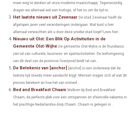
meer weg te denken uit onze moderne maatschappij. Tegenwoordig
N
N
N
N
N
T
O
E
I
dragen we allemaal wel een horloge, of het nu om de tijd te...
Het laatste nieuws uit Zevenaar
E
K
S
N
De stad Zevenaar heeft de
afgelopen jaren veel veranderingen ondergaan. Wat kunt u hier
R
T
allemaal verwachten als u door deze unieke stad loopt? Lees hier...
)
Nieuws uit Olst: Een Blik Op Activiteiten in de
Gemeente Olst-Wijhe
De gemeente Olst-Wijhe is de thuisbasis
van tal van culturele, business- en sportactiviteiten. De leefomgeving
van dit deel van de provincie Overijssel biedt tal van...
De Betekenis van [anchor]
[anchor] is een onderwerp dat de
laatste tijd steeds meer aandacht krijgt. Mensen vragen zich af wat dit
precies betekent en hoe het van invloed...
Bed and Breakfast Chaam
Welkom bij Bed and Breakfast
Chaam, de perfecte plek voor een ontspannen en sfeervolle vakantie in
het prachtige Nederlandse dorp Chaam. Chaam is gelegen in...