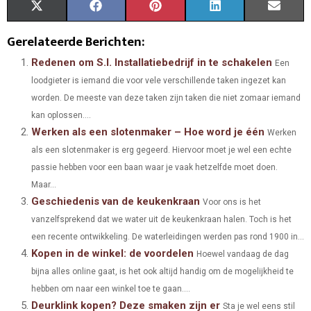
S
S
S
S
S
X
F
P
L
E
H
H
H
H
H
(
A
I
I
M
Gerelateerde Berichten:
A
A
A
A
A
T
C
N
N
A
Redenen om S.I. Installatiebedrijf in te schakelen
Een
loodgieter is iemand die voor vele verschillende taken ingezet kan
R
R
R
R
R
W
E
T
K
I
worden. De meeste van deze taken zijn taken die niet zomaar iemand
E
E
E
E
E
I
B
E
E
L
kan oplossen....
Werken als een slotenmaker – Hoe word je één
O
O
O
O
O
T
O
R
D
Werken
als een slotenmaker is erg gegeerd. Hiervoor moet je wel een echte
N
N
N
N
N
T
O
E
I
passie hebben voor een baan waar je vaak hetzelfde moet doen.
E
K
S
N
Maar...
Geschiedenis van de keukenkraan
Voor ons is het
R
T
vanzelfsprekend dat we water uit de keukenkraan halen. Toch is het
)
een recente ontwikkeling. De waterleidingen werden pas rond 1900 in...
Kopen in de winkel: de voordelen
Hoewel vandaag de dag
bijna alles online gaat, is het ook altijd handig om de mogelijkheid te
hebben om naar een winkel toe te gaan....
Deurklink kopen? Deze smaken zijn er
Sta je wel eens stil