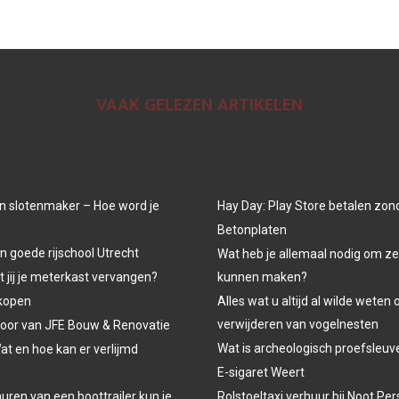
VAAK GELEZEN ARTIKELEN
n slotenmaker – Hoe word je
Hay Day: Play Store betalen zon
Betonplaten
n goede rijschool Utrecht
Wat heb je allemaal nodig om ze
jij je meterkast vervangen?
kunnen maken?
kopen
Alles wat u altijd al wilde weten 
verwijderen van vogelnesten
oor van JFE Bouw & Renovatie
Wat is archeologisch proefsleu
at en hoe kan er verlijmd
E-sigaret Weert
uren van een boottrailer kun je
Rolstoeltaxi verhuur bij Noot P