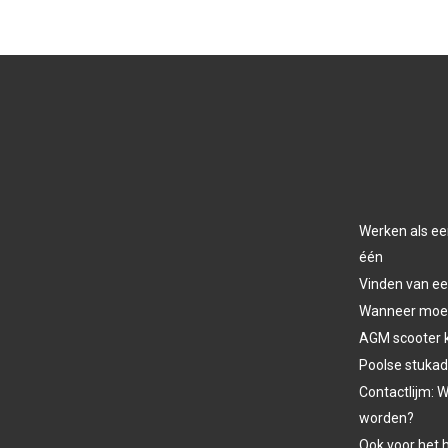
Werken als ee
één
Vinden van ee
Wanneer moet 
AGM scooter 
Poolse stukad
Contactlijm: W
worden?
Ook voor het h