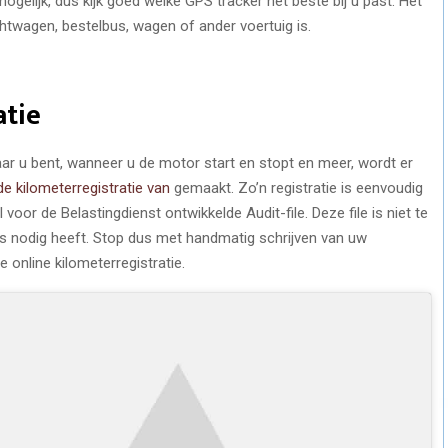
et mogelijk, dus kijk goed welke GPS tracker het beste bij u past. Het
achtwagen, bestelbus, wagen of ander voertuig is.
atie
ar u bent, wanneer u de motor start en stopt en meer, wordt er
de kilometerregistratie van
gemaakt. Zo’n registratie is eenvoudig
voor de Belastingdienst ontwikkelde Audit-file. Deze file is niet te
us nodig heeft. Stop dus met handmatig schrijven van uw
 online kilometerregistratie.