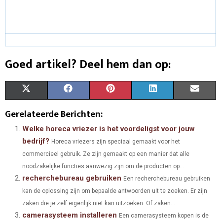
Goed artikel? Deel hem dan op:
S
S
S
S
S
X
F
P
L
E
H
H
H
H
H
(
A
I
I
M
Gerelateerde Berichten:
A
A
A
A
A
T
C
N
N
A
Welke horeca vriezer is het voordeligst voor jouw
bedrijf?
Horeca vriezers zijn speciaal gemaakt voor het
R
R
R
R
R
W
E
T
K
I
commercieel gebruik. Ze zijn gemaakt op een manier dat alle
E
E
E
E
E
I
B
E
E
L
noodzakelijke functies aanwezig zijn om de producten op...
recherchebureau gebruiken
O
O
O
O
O
T
O
R
Een recherchebureau gebruiken
D
kan de oplossing zijn om bepaalde antwoorden uit te zoeken. Er zijn
N
N
N
N
N
T
O
E
I
zaken die je zelf eigenlijk niet kan uitzoeken. Of zaken...
camerasysteem installeren
E
K
S
N
Een camerasysteem kopen is de