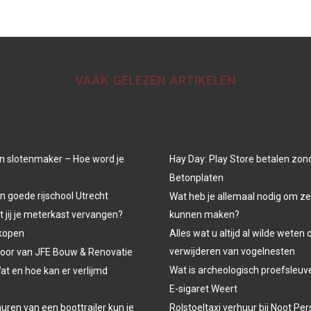
VAAK GELEZEN ARTIKELEN
n slotenmaker – Hoe word je
Hay Day: Play Store betalen zon
Betonplaten
n goede rijschool Utrecht
Wat heb je allemaal nodig om ze
jij je meterkast vervangen?
kunnen maken?
kopen
Alles wat u altijd al wilde weten 
verwijderen van vogelnesten
oor van JFE Bouw & Renovatie
Wat is archeologisch proefsleu
at en hoe kan er verlijmd
E-sigaret Weert
uren van een boottrailer kun je
Rolstoeltaxi verhuur bij Noot P