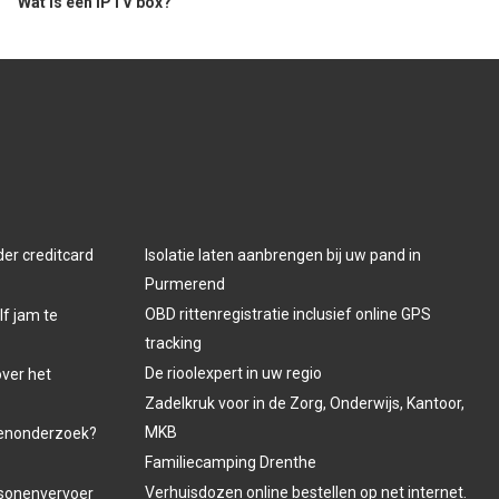
Wat is een IPTV box?
der creditcard
Isolatie laten aanbrengen bij uw pand in
Purmerend
OBD rittenregistratie inclusief online GPS
lf jam te
tracking
De rioolexpert in uw regio
over het
Zadelkruk voor in de Zorg, Onderwijs, Kantoor,
MKB
venonderzoek?
Familiecamping Drenthe
Verhuisdozen online bestellen op net internet.
ersonenvervoer