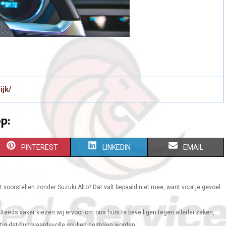
ijk/
p:
S
S
S
PINTEREST
LINKEDIN
EMAIL
H
H
H
A
A
A
 voorstellen zonder Suzuki Alto? Dat valt bepaald niet mee, want voor je gevoel
R
R
R
Steeds vaker kiezen wij ervoor om ons huis te beveiligen tegen allerlei zaken,
E
E
E
tig dat hun waardevolle spullen gestolen worden...