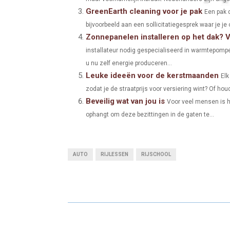
GreenEarth cleaning voor je pak
O
O
Een pak 
bijvoorbeeld aan een sollicitatiegesprek waar je je o
N
N
Zonnepanelen installeren op het dak? 
installateur nodig gespecialiseerd in warmtepomp
u nu zelf energie produceren...
Leuke ideeën voor de kerstmaanden
Elk
zodat je de straatprijs voor versiering wint? Of houd
Beveilig wat van jou is
Voor veel mensen is he
ophangt om deze bezittingen in de gaten te...
AUTO
RIJLESSEN
RIJSCHOOL