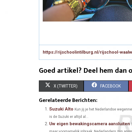
https://rijschoolintilburg.nl/rijschool-waalw
Goed artikel? Deel hem dan o
S
S
X (TWITTER)
FACEBOOK
H
H
Gerelateerde Berichten:
A
A
Suzuki Alto
Kun jij je het Nederlandse wegennet
is de Suzuki er altijd al...
R
R
Uw eigen bewakingscamera aansluiten
E
E
maar voornamelijk inbraak. Nederlanders zijn angs