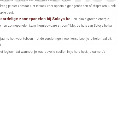
O
O
O
draag je niet zomaar. Het is vaak voor speciale gelegenheden of afspraken. Denk
p je best...
N
N
N
Voordelige zonnepanelen bij Soloya.be
Een lokale groene energie
en en zonnepanelen i.v.m. hernieuwbare stroom? Met de hulp van Soloya.be kan
 jaar is het weer tobben met de versieringen voor kerst. Leef je je helemaal uit,
...
t logisch dat wanneer je waardevolle spullen in je huis hebt, je camera’s