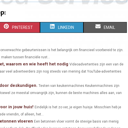
p:
S
S
S
PINTEREST
LINKEDIN
EMAIL
H
H
H
A
A
A
 onverwachte gebeurtenissen is het belangrijk om financieel voorbereid te zijn.
 maken tussen financiële rust...
R
R
R
et, waarom en wie heeft het nodig
Videoadvertenties zijn een van de
E
E
E
Maar veel adverteerders zijn nog steeds van mening dat YouTube-advertenties
O
O
O
 door deskundigen.
Testen van keukenmachines Keukenmachines zijn
N
N
N
oewel ze meestal omvangrijk zijn, kunnen de beste machines alles aan, van
voor in jouw huis!
Eindelijk is het zo ver, je eigen huisje. Misschien heb je
 vriendin, of alleen, het...
betonnen vloeren
Een betonnen vloer vormt de stevige basis van menig