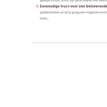
gebouw. Echter, soms zijn deze vloeren niet helem
Eenvoudige trucs voor een betoverend
paddenstoelen en wil je graag een magische ervar
leven,...