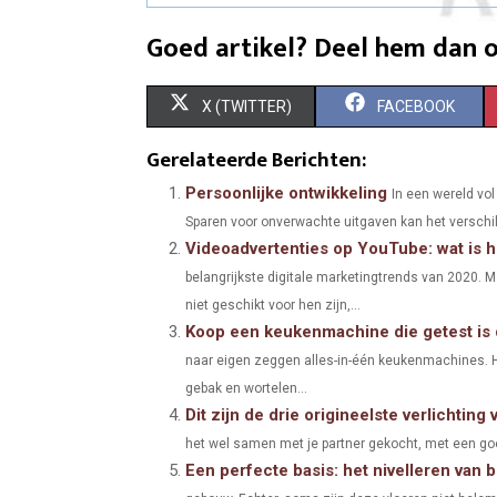
Goed artikel? Deel hem dan o
S
S
X (TWITTER)
FACEBOOK
H
H
Gerelateerde Berichten:
A
A
Persoonlijke ontwikkeling
In een wereld vol
Sparen voor onverwachte uitgaven kan het verschil
R
R
Videoadvertenties op YouTube: wat is h
E
E
belangrijkste digitale marketingtrends van 2020. 
O
O
niet geschikt voor hen zijn,...
Koop een keukenmachine die getest is
N
N
naar eigen zeggen alles-in-één keukenmachines. H
gebak en wortelen...
Dit zijn de drie origineelste verlichting 
het wel samen met je partner gekocht, met een goede
Een perfecte basis: het nivelleren van 