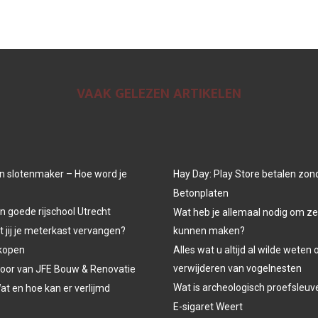
VAAK GELEZEN ARTIKELEN
n slotenmaker – Hoe word je
Hay Day: Play Store betalen zon
Betonplaten
n goede rijschool Utrecht
Wat heb je allemaal nodig om ze
jij je meterkast vervangen?
kunnen maken?
kopen
Alles wat u altijd al wilde weten 
verwijderen van vogelnesten
oor van JFE Bouw & Renovatie
Wat is archeologisch proefsleu
at en hoe kan er verlijmd
E-sigaret Weert