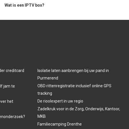
Wat is een IPTV box?
der creditcard
Isolatie laten aanbrengen bij uw pand in
Purmerend
OBD rittenregistratie inclusief online GPS
lf jam te
tracking
De rioolexpert in uw regio
over het
Zadelkruk voor in de Zorg, Onderwijs, Kantoor,
MKB
venonderzoek?
Familiecamping Drenthe