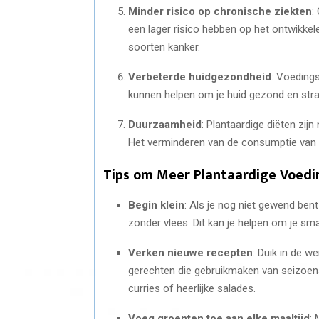
Minder risico op chronische ziekten
:
een lager risico hebben op het ontwikkel
soorten kanker.
Verbeterde huidgezondheid
: Voedings
kunnen helpen om je huid gezond en stra
Duurzaamheid
: Plantaardige diëten zij
Het verminderen van de consumptie van di
Tips om Meer Plantaardige Voed
Begin klein
: Als je nog niet gewend ben
zonder vlees. Dit kan je helpen om je s
Verken nieuwe recepten
: Duik in de w
gerechten die gebruikmaken van seizoen
curries of heerlijke salades.
Voeg groenten toe aan elke maaltijd
: