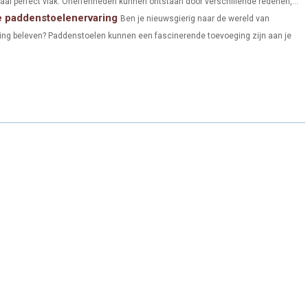
aal perfect vlak. Oneffenheden kunnen ontstaan door verschillende redenen,...
e paddenstoelenervaring
Ben je nieuwsgierig naar de wereld van
ing beleven? Paddenstoelen kunnen een fascinerende toevoeging zijn aan je