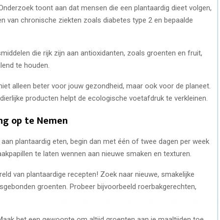
 Onderzoek toont aan dat mensen die een plantaardig dieet volgen,
en van chronische ziekten zoals diabetes type 2 en bepaalde
middelen die rijk zijn aan antioxidanten, zoals groenten en fruit,
lend te houden.
n niet alleen beter voor jouw gezondheid, maar ook voor de planeet.
erlijke producten helpt de ecologische voetafdruk te verkleinen.
ing op te Nemen
t aan plantaardig eten, begin dan met één of twee dagen per week
maakpapillen te laten wennen aan nieuwe smaken en texturen.
ereld van plantaardige recepten! Zoek naar nieuwe, smakelijke
sgebonden groenten. Probeer bijvoorbeeld roerbakgerechten,
 Maak het een gewoonte om altijd groenten aan je maaltijden toe