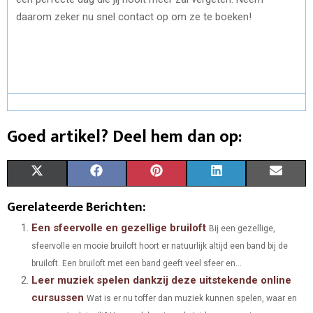
daarom zeker nu snel contact op om ze te boeken!
Goed artikel? Deel hem dan op:
S
S
S
S
S
X
F
P
L
E
H
H
H
H
H
(
A
I
I
M
Gerelateerde Berichten:
A
A
A
A
A
T
C
N
N
A
Een sfeervolle en gezellige bruiloft
Bij een gezellige,
sfeervolle en mooie bruiloft hoort er natuurlijk altijd een band bij de
R
R
R
R
R
W
E
T
K
I
bruiloft. Een bruiloft met een band geeft veel sfeer en...
E
E
E
E
E
I
B
E
E
L
Leer muziek spelen dankzij deze uitstekende online
cursussen
O
O
O
O
O
T
Wat is er nu toffer dan muziek kunnen spelen, waar en
O
R
D