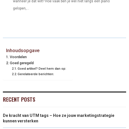
wanneer je dat wilt? Hoe vaak ben je wel niet langs een piano
N
N
N
N
N
T
O
E
I
gelopen,...
E
K
S
N
R
T
)
Inhoudsopgave
Voordelen
Goed geregeld
Goed artikel? Deel hem dan op:
Gerelateerde berichten:
RECENT POSTS
De kracht van UTM tags – Hoe ze jouw marketingstrategie
kunnen versterken