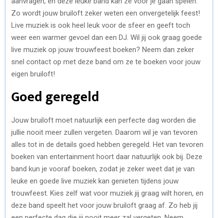
aanvragen, en deze leuke band kan ze voor je gaan spelen.
Zo wordt jouw bruiloft zeker weten een onvergetelijk feest!
Live muziek is ook heel leuk voor de sfeer en geeft toch
weer een warmer gevoel dan een DJ. Wil jij ook graag goede
live muziek op jouw trouwfeest boeken? Neem dan zeker
snel contact op met deze band om ze te boeken voor jouw
eigen bruiloft!
Goed geregeld
Jouw bruiloft moet natuurlijk een perfecte dag worden die
jullie nooit meer zullen vergeten. Daarom wil je van tevoren
alles tot in de details goed hebben geregeld. Het van tevoren
boeken van entertainment hoort daar natuurlijk ook bij. Deze
band kun je vooraf boeken, zodat je zeker weet dat je van
leuke en goede live muziek kan genieten tijdens jouw
trouwfeest. Kies zelf wat voor muziek jij graag wilt horen, en
deze band speelt het voor jouw bruiloft graag af. Zo heb jij
een perfecte dag die jij nooit meer zal vergeten. Neem