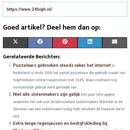
https://www.24high.nl/
Goed artikel? Deel hem dan op:
S
S
S
S
S
X
F
P
L
E
H
H
H
H
H
(
A
I
I
M
Gerelateerde Berichten:
A
A
A
A
A
T
C
N
N
A
Puzzelaars gebruiken steeds vaker het internet
In
Nederland is sinds 2008 het aantal puzzelaars die gebruikt maakt van
R
R
R
R
R
W
E
T
K
I
hulpmiddelen online toegenomen met 234%. Waar voorheen nog
E
E
E
E
E
I
B
E
E
L
voornamelijk gebruik werd gemaakt van...
Niet alle slotenmakers zijn gelijk
O
O
O
O
O
T
O
R
Een paar rotte appels
D
verpesten het ook voor de betrouwbare slotenmakers.Wanneer je de
N
N
N
N
N
T
O
E
I
diensten van een slotenmaker nodig hebt, betekent dit meestal dat er
E
K
S
N
iets...
Extra lange regenjassen en bedrijfskleding bij
R
T