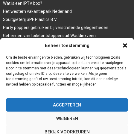
Wat is een IPTV box?
Het western vakantiepark Nederland
Spuitgieterij SPF Plastics B.V.
Party poppers gebruiken bij verschillende gelegenheden
Geheimen van toiletontstoppers uit Waddinxveen
Vormen van terrasaankleding
Beheer toestemming
Trap renovatie
Om de beste ervaringen te bieden, gebruiken wij technologieën zoals
cookies om informatie over je apparaat op te slaan en/of te raadplegen.
Door in te stemmen met deze technologieën kunnen wij gegevens zoals
surfgedrag of unieke ID's op deze site verwerken. Als je geen
toestemming geeft of uw toestemming intrekt, kan dit een nadelige
invloed hebben op bepaalde functies en mogelijkheden.
ACCEPTEREN
WEIGEREN
@2023 - www.Redservices.nl. All Right Reserved.
BEKIJK VOORKEUREN