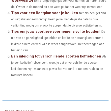
Workwear24
Extra lange regenjassen voor dames en heren Zodra
)
de ‘r’ weer in de maand zit dan weet je dat het weer tijd is voor een...
Tips voor een lichtplan voor je keuken
Net als een gezond
en uitgebalanceerd ontbijt, heeft je keuken de juiste balans qua
verlichting nodig om ervoor te zorgen dat je diverse activiteiten in...
Tips om jouw sportieve voornemens vol te houden!
De
tijd van de gezelligheid, geliefden en liefde en natuurlijk ontzettend
lekkere diners en veel wijn is weer aangebroken. De feestdagen aan
het eind van...
Een inleiding tot verschillende soorten koffiebonen
Als
je een koffieliefhebber bent, weet je dat er verschillende soorten
koffiebonen zijn. Maar weet je wat het verschil is tussen Arabica en
Robusta bonen?...