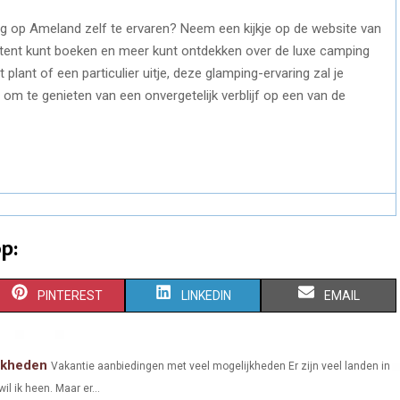
g op Ameland zelf te ervaren? Neem een kijkje op de website van
n tent kunt boeken en meer kunt ontdekken over de luxe camping
plant of een particulier uitje, deze glamping-ervaring zal je
om te genieten van een onvergetelijk verblijf op een van de
p:
S
S
S
PINTEREST
LINKEDIN
EMAIL
H
H
H
A
A
A
jkheden
Vakantie aanbiedingen met veel mogelijkheden Er zijn veel landen in
il ik heen. Maar er...
R
R
R