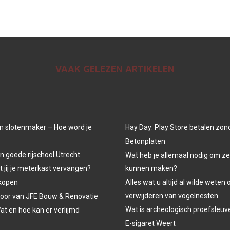
VAAK GELEZEN ARTIKELEN
n slotenmaker – Hoe word je
Hay Day: Play Store betalen zon
Betonplaten
n goede rijschool Utrecht
Wat heb je allemaal nodig om ze
jij je meterkast vervangen?
kunnen maken?
kopen
Alles wat u altijd al wilde weten 
verwijderen van vogelnesten
oor van JFE Bouw & Renovatie
Wat is archeologisch proefsleu
at en hoe kan er verlijmd
E-sigaret Weert