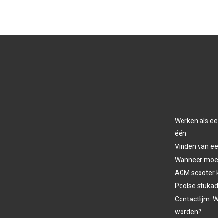
Werken als ee
één
Vinden van ee
Wanneer moet 
AGM scooter 
Poolse stukad
Contactlijm: W
worden?