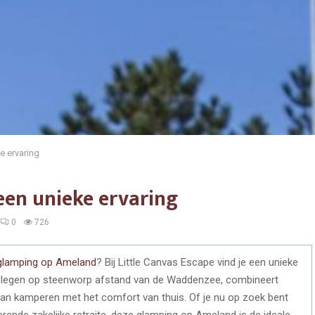
e ervaring
en unieke ervaring
0
726
glamping op Ameland
? Bij Little Canvas Escape vind je een unieke
 Gelegen op steenworp afstand van de Waddenzee, combineert
an kamperen met het comfort van thuis. Of je nu op zoek bent
rende zakelijke retraite, deze glamping op Ameland is de ideale