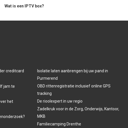
Wat is een IPTV box?
der creditcard
Isolatie laten aanbrengen bij uw pand in
Purmerend
OBD rittenregistratie inclusief online GPS
lf jam te
tracking
De rioolexpert in uw regio
over het
Zadelkruk voor in de Zorg, Onderwijs, Kantoor,
MKB
venonderzoek?
Familiecamping Drenthe