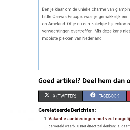
Ben je klaar om de unieke charme van glampin
Little Canvas Escape, waar je gemakkelijk ee
op Ameland. Of je nu een zakelijke bijeenkomst 
verwachtingen overtreffen. Mis deze kans niet 
mooiste plekken van Nederland.
Goed artikel? Deel hem dan o
S
S
X (TWITTER)
FACEBOOK
H
H
Gerelateerde Berichten:
A
A
Vakantie aanbiedingen met veel mogeli
de wereld waarbij u niet direct zal denken: ja, daar w
R
R