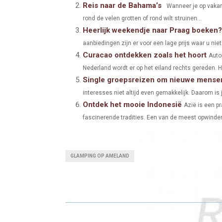
Reis naar de Bahama’s
Wanneer je op vakant
E
E
rond de velen grotten of rond wilt struinen...
Heerlijk weekendje naar Praag boeken?
O
O
aanbiedingen zijn er voor een lage prijs waar u niet
N
N
Curacao ontdekken zoals het hoort
Auto
Nederland wordt er op het eiland rechts gereden. He
Single groepsreizen om nieuwe mensen
interesses niet altijd even gemakkelijk. Daarom is 
Ontdek het mooie Indonesië
Azië is een p
fascinerende tradities. Een van de meest opwinde
GLAMPING OP AMELAND