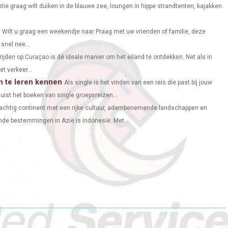
ie graag wilt duiken in de blauwe zee, loungen in hippe strandtenten, kajakken
E
E
E
O
O
O
Wilt u graag een weekendje naar Praag met uw vrienden of familie, deze
 snel nee...
N
N
N
rijden op Curaçao is dé ideale manier om het eiland te ontdekken. Net als in
t verkeer...
 te leren kennen
Als single is het vinden van een reis die past bij jouw
juist het boeken van single groepsreizen...
rachtig continent met een rijke cultuur, adembenemende landschappen en
nde bestemmingen in Azië is Indonesië. Met...