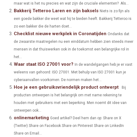
maar wat is het nu precies en wat zijn de cruciale elementen? Als...
E
E
E
E
E
I
B
E
E
L
Bakkerij Tetteroo Laren en zijn baksels
Niets is zo fijn als
O
O
O
O
O
een goede bakker die weet wat hij te bieden heeft. Bakkerij Tetteroo is
T
O
R
D
zo een bakker die de harten doet...
N
N
N
N
N
T
O
E
I
Checklist nieuwe werkplek in Coronatijden
Ondanks dat
E
K
S
N
de zwaarste maatregelen nu een einddatum hebben zien steeds meer
mensen in dat thuiswerken ook in de toekomst een belangrijke rol in
R
T
het...
)
Waar staat ISO 27001 voor?
In de wandelgangen heb je er vast
weleens van gehoord: ISO 27001. Met behulp van ISO 27001 kun je
cyberaanvallen voorkomen. De normen maken het...
Hoe je een gebruiksvriendelijk product ontwerpt
Bij
producten ontwerpen is het belangrijk om met name rekening te
houden met gebruikers met een beperking. Men noemt dit idee van
ontwerpen ook...
onlinemarketing
Goed artikel? Deel hem dan op: Share on X
(Twitter) Share on Facebook Share on Pinterest Share on LinkedIn
Share on Email...