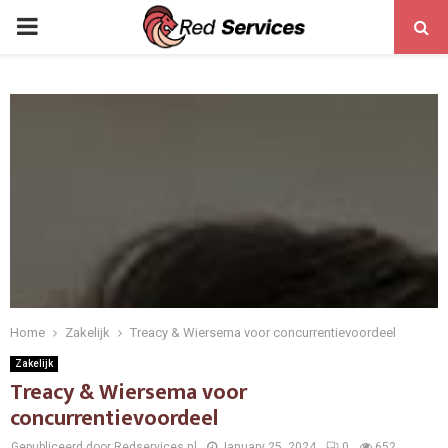
PRIMARY
MENU
Home
Zakelijk
Treacy & Wiersema voor concurrentievoordeel
Zakelijk
Treacy & Wiersema voor
concurrentievoordeel
Gepubliceerd door Redservices.nl
January 25, 2024
0
652