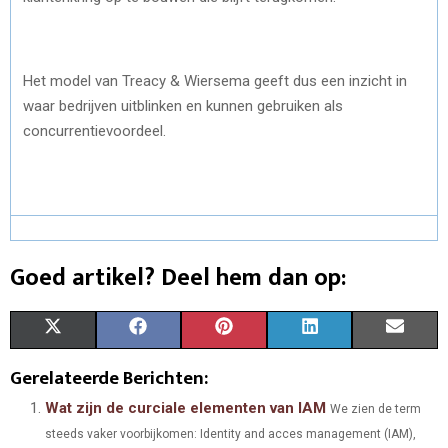
Het model van Treacy & Wiersema geeft dus een inzicht in
waar bedrijven uitblinken en kunnen gebruiken als
concurrentievoordeel.
Goed artikel? Deel hem dan op:
S
S
S
S
S
X
F
P
L
E
H
H
H
H
H
(
A
I
I
M
Gerelateerde Berichten:
A
A
A
A
A
T
C
N
N
A
Wat zijn de curciale elementen van IAM
We zien de term
steeds vaker voorbijkomen: Identity and acces management (IAM),
R
R
R
R
R
W
E
T
K
I