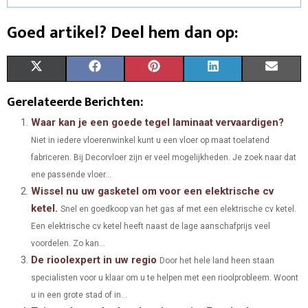
Goed artikel? Deel hem dan op:
S
S
S
S
S
X
F
P
L
E
H
H
H
H
H
(
A
I
I
M
Gerelateerde Berichten:
A
A
A
A
A
T
C
N
N
A
Waar kan je een goede tegel laminaat vervaardigen?
Niet in iedere vloerenwinkel kunt u een vloer op maat toelatend
R
R
R
R
R
W
E
T
K
I
fabriceren. Bij Decorvloer zijn er veel mogelijkheden. Je zoek naar dat
E
E
E
E
E
I
B
E
E
L
ene passende vloer...
Wissel nu uw gasketel om voor een elektrische cv
O
O
O
O
O
T
O
R
D
ketel.
Snel en goedkoop van het gas af met een elektrische cv ketel.
N
N
N
N
N
T
O
E
I
Een elektrische cv ketel heeft naast de lage aanschafprijs veel
E
K
S
N
voordelen. Zo kan...
De rioolexpert in uw regio
Door het hele land heen staan
R
T
specialisten voor u klaar om u te helpen met een rioolprobleem. Woont
)
u in een grote stad of in...