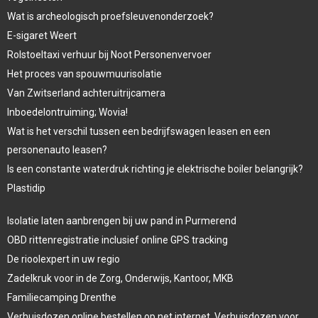
Wat is archeologisch proefsleuvenonderzoek?
E-sigaret Weert
Rolstoeltaxi verhuur bij Noot Personenvervoer
Het proces van spouwmuurisolatie
Van Zwitserland achteruitrijcamera
Inboedelontruiming; Wovia!
Wat is het verschil tussen een bedrijfswagen leasen en een
personenauto leasen?
Is een constante waterdruk richting je elektrische boiler belangrijk?
Plastidip
Isolatie laten aanbrengen bij uw pand in Purmerend
OBD rittenregistratie inclusief online GPS tracking
De rioolexpert in uw regio
Zadelkruk voor in de Zorg, Onderwijs, Kantoor, MKB
Familiecamping Drenthe
Verhuisdozen online bestellen op net internet. Verhuisdozen voor