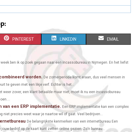
p:
S
S
S
PINTEREST
LINKEDIN
EMAIL
H
H
H
A
A
A
 week ben ik op zoek gegaan naar een incassobureau in Nijmegen. En het liefst
R
R
R
gecombineerd worden.
De zomerperiode komt eraan, dus veel mensen in
E
E
E
t te geven met een likje verf. Echter is het...
O
O
O
t weer zover, een klant betaalde maar niet, moet ik nu een incassobureau
oen....
N
N
N
en van een ERP implementatie.
Een ERP implementatie kan een complex
niet precies weet waar je naartoe wil of gaat. Veel bedrijven...
ternetbureau
De belangrijkste kenmerken van een internetbureau Een
jouw bedrijf op de kaart kunt zetten online gezien. Zo’n bureau...