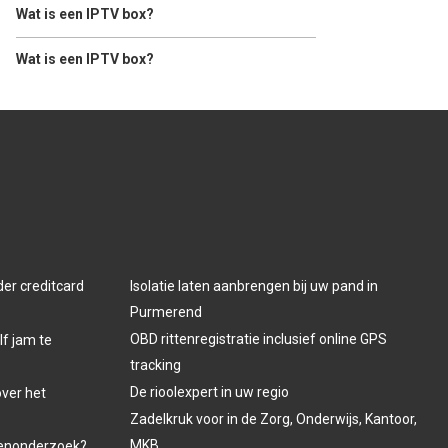
Wat is een IPTV box?
Wat is een IPTV box?
der creditcard
Isolatie laten aanbrengen bij uw pand in
Purmerend
OBD rittenregistratie inclusief online GPS
lf jam te
tracking
De rioolexpert in uw regio
over het
Zadelkruk voor in de Zorg, Onderwijs, Kantoor,
MKB
venonderzoek?