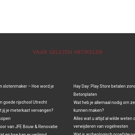
VAAK GELEZEN ARTIKELEN
n slotenmaker – Hoe word je
Hay Day: Play Store betalen zon
Betonplaten
n goede rijschool Utrecht
Wat heb je allemaal nodig om ze
jij je meterkast vervangen?
kunnen maken?
kopen
Alles wat u altijd al wilde weten 
verwijderen van vogelnesten
oor van JFE Bouw & Renovatie
Wat is archeologisch proefsleu
at en hoe kan er verlijmd