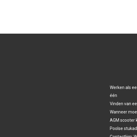
Werken als ee
één
Vinden van ee
Wanneer moet 
AGM scooter 
Poolse stukad
Contactlijm: W