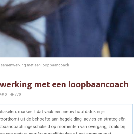
e samenwerking met een loopbaancoach
nwerking met een loopbaancoach
0
770
hakelen, markeert dat vaak een nieuw hoofdstuk in je
 voortkomt uit de behoefte aan begeleiding, advies en strategieën
opbaancoach ingeschakeld op momenten van overgang, zoals bij
nen van andere carrièremogelijkheden of het omgaan met