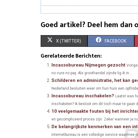
Goed artikel? Deel hem dan o
S
S
X (TWITTER)
FACEBOOK
H
H
Gerelateerde Berichten:
A
A
Incassobureau Nijmegen gezocht
Vorige
no cure no pay. Als groothandel zijnde lig ik in...
R
R
Schilderen en administratie, het kan 
E
E
Nederland besluiten weer om hun huis een opfrisbeur
Incassobureau inschakelen?
O
O
Laatst was he
inschakelen? Ik besloot om dit toch maar te gaan d
N
N
10 veelgemaakte fouten bij het inricht
en gecompliceerd proces zijn. Zeker wanneer je nog 
De belangrijkste kenmerken van een in
internetbureau is een volledige service waarmee je 