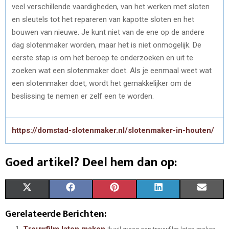
veel verschillende vaardigheden, van het werken met sloten
en sleutels tot het repareren van kapotte sloten en het
bouwen van nieuwe. Je kunt niet van de ene op de andere
dag slotenmaker worden, maar het is niet onmogelijk. De
eerste stap is om het beroep te onderzoeken en uit te
zoeken wat een slotenmaker doet. Als je eenmaal weet wat
een slotenmaker doet, wordt het gemakkelijker om de
beslissing te nemen er zelf een te worden.
https://domstad-slotenmaker.nl/slotenmaker-in-houten/
Goed artikel? Deel hem dan op:
S
S
S
S
S
X
F
P
L
E
H
H
H
H
H
(
A
I
I
M
Gerelateerde Berichten:
A
A
A
A
A
T
C
N
N
A
Trouwfilm laten maken