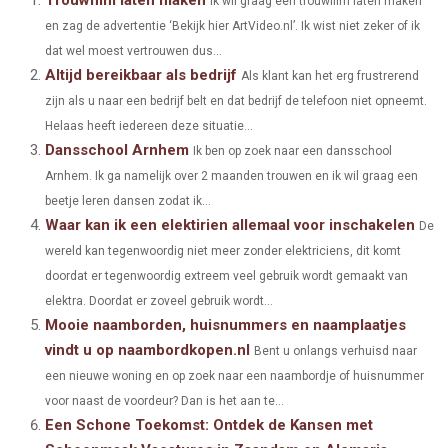
Ik wil graag een trouwfilm laten maken
en zag de advertentie ‘Bekijk hier ArtVideo.nl’. Ik wist niet zeker of ik
R
R
R
R
R
W
E
T
K
I
dat wel moest vertrouwen dus...
E
E
E
E
E
I
B
E
E
L
Altijd bereikbaar als bedrijf
Als klant kan het erg frustrerend
O
O
O
O
O
zijn als u naar een bedrijf belt en dat bedrijf de telefoon niet opneemt.
T
O
R
D
Helaas heeft iedereen deze situatie...
N
N
N
N
N
T
O
E
I
Dansschool Arnhem
Ik ben op zoek naar een dansschool
E
K
S
N
Arnhem. Ik ga namelijk over 2 maanden trouwen en ik wil graag een
beetje leren dansen zodat ik...
R
T
Waar kan ik een elektirien allemaal voor inschakelen
De
)
wereld kan tegenwoordig niet meer zonder elektriciens, dit komt
doordat er tegenwoordig extreem veel gebruik wordt gemaakt van
elektra. Doordat er zoveel gebruik wordt...
Mooie naamborden, huisnummers en naamplaatjes
vindt u op naambordkopen.nl
Bent u onlangs verhuisd naar
een nieuwe woning en op zoek naar een naambordje of huisnummer
voor naast de voordeur? Dan is het aan te...
Een Schone Toekomst: Ontdek de Kansen met