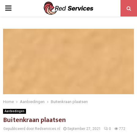
PRIMARY
MENU
Home
Aanbiedingen
Buitenkraan plaatsen
Aanbiedingen
Buitenkraan plaatsen
Gepubliceerd door Redservices.nl
September 27, 2021
0
772