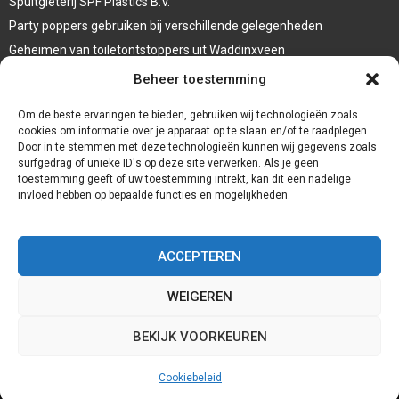
Spuitgieterij SPF Plastics B.V.
Party poppers gebruiken bij verschillende gelegenheden
Geheimen van toiletontstoppers uit Waddinxveen
Vormen van terrasaankleding
Beheer toestemming
Trap renovatie
Om de beste ervaringen te bieden, gebruiken wij technologieën zoals
cookies om informatie over je apparaat op te slaan en/of te raadplegen.
Door in te stemmen met deze technologieën kunnen wij gegevens zoals
surfgedrag of unieke ID's op deze site verwerken. Als je geen
toestemming geeft of uw toestemming intrekt, kan dit een nadelige
invloed hebben op bepaalde functies en mogelijkheden.
ACCEPTEREN
WEIGEREN
@2023 - www.Redservices.nl. All Right Reserved.
BEKIJK VOORKEUREN
Home
Cookiebeleid (EU)
Onze auteurs
Partners
Website index
Cookiebeleid
Contact