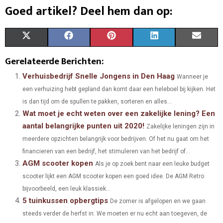
Goed artikel? Deel hem dan op:
S
S
S
S
S
X
F
P
L
E
H
H
H
H
H
(
A
I
I
M
Gerelateerde Berichten:
A
A
A
A
A
T
C
N
N
A
Verhuisbedrijf Snelle Jongens in Den Haag
Wanneer je
een verhuizing hebt gepland dan komt daar een heleboel bij kijken. Het
R
R
R
R
R
W
E
T
K
I
is dan tijd om de spullen te pakken, sorteren en alles...
E
E
E
E
E
I
B
E
E
L
Wat moet je echt weten over een zakelijke lening? Een
aantal belangrijke punten uit 2020!
O
O
O
O
O
T
O
R
Zakelijke leningen zijn in
D
meerdere opzichten belangrijk voor bedrijven. Of het nu gaat om het
N
N
N
N
N
T
O
E
I
financieren van een bedrijf, het stimuleren van het bedrijf of...
AGM scooter kopen
E
K
S
N
Als je op zoek bent naar een leuke budget
scooter lijkt een AGM scooter kopen een goed idee. De AGM Retro
R
T
bijvoorbeeld, een leuk klassiek...
)
5 tuinkussen opbergtips
De zomer is afgelopen en we gaan
steeds verder de herfst in. We moeten er nu echt aan toegeven, de