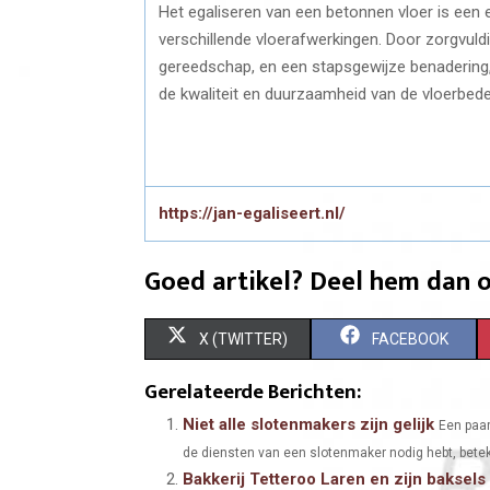
Het egaliseren van een betonnen vloer is een 
verschillende vloerafwerkingen. Door zorgvuldi
gereedschap, en een stapsgewijze benadering, 
de kwaliteit en duurzaamheid van de vloerbede
https://jan-egaliseert.nl/
Goed artikel? Deel hem dan o
S
S
X (TWITTER)
FACEBOOK
H
H
Gerelateerde Berichten:
A
A
Niet alle slotenmakers zijn gelijk
Een paar
de diensten van een slotenmaker nodig hebt, beteken
R
R
Bakkerij Tetteroo Laren en zijn baksels