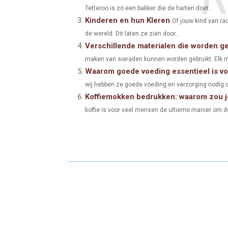
E
E
Tetteroo is zo een bakker die de harten doet...
Kinderen en hun Kleren
O
O
Of jouw kind van rac
de wereld. Dit laten ze zien door...
N
N
Verschillende materialen die worden ge
maken van sieraden kunnen worden gebruikt. Elk m
Waarom goede voeding essentieel is v
wij hebben ze goede voeding en verzorging nodig o
Koffiemokken bedrukken: waarom zou j
koffie is voor veel mensen de ultieme manier om de