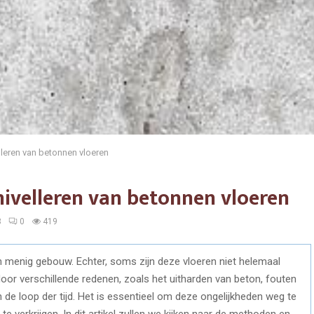
elleren van betonnen vloeren
 nivelleren van betonnen vloeren
3
0
419
n menig gebouw. Echter, soms zijn deze vloeren niet helemaal
or verschillende redenen, zoals het uitharden van beton, fouten
n de loop der tijd. Het is essentieel om deze ongelijkheden weg te
 verkrijgen. In dit artikel zullen we kijken naar de methoden en