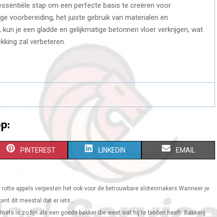
essentiële stap om een perfecte basis te creëren voor
ge voorbereiding, het juiste gebruik van materialen en
kun je een gladde en gelijkmatige betonnen vloer verkrijgen, wat
kking zal verbeteren.
p:
S
S
S
PINTEREST
LINKEDIN
EMAIL
H
H
H
A
A
A
 rotte appels verpesten het ook voor de betrouwbare slotenmakers.Wanneer je
t dit meestal dat er iets...
R
R
R
Niets is zo fijn als een goede bakker die weet wat hij te bieden heeft. Bakkerij