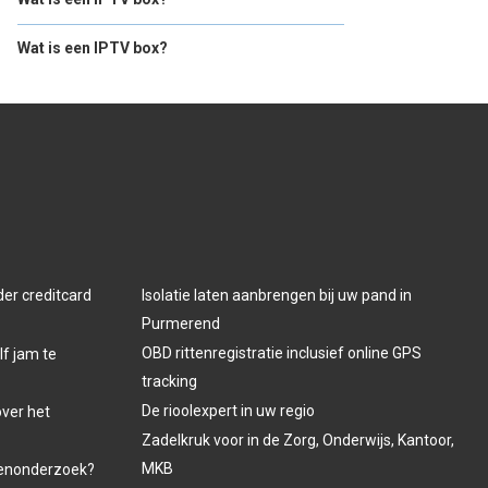
Wat is een IPTV box?
der creditcard
Isolatie laten aanbrengen bij uw pand in
Purmerend
OBD rittenregistratie inclusief online GPS
lf jam te
tracking
De rioolexpert in uw regio
over het
Zadelkruk voor in de Zorg, Onderwijs, Kantoor,
MKB
venonderzoek?