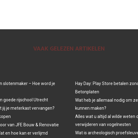
VAAK GELEZEN ARTIKELEN
n slotenmaker – Hoe word je
Hay Day: Play Store betalen zon
Betonplaten
n goede rijschool Utrecht
Wat heb je allemaal nodig om ze
jij je meterkast vervangen?
kunnen maken?
kopen
Alles wat u altijd al wilde weten 
verwijderen van vogelnesten
oor van JFE Bouw & Renovatie
Wat is archeologisch proefsleu
at en hoe kan er verlijmd