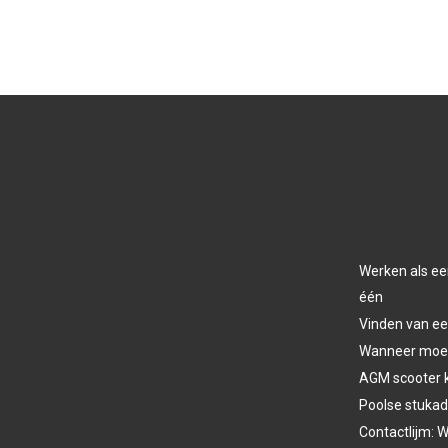
Werken als ee
één
Vinden van ee
Wanneer moet 
AGM scooter 
Poolse stukad
Contactlijm: W