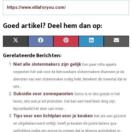
https://www.villaforyou.com/
Goed artikel? Deel hem dan op:
S
S
S
S
S
X
F
P
L
E
H
H
H
H
H
(
A
I
I
M
Gerelateerde Berichten:
A
A
A
A
A
T
C
N
N
A
Niet alle slotenmakers zijn gelijk
Een paar rotte appels
verpesten het ook voor de betrouwbare slotenmakers.Wanneer je de
R
R
R
R
R
W
E
T
K
I
diensten van een slotenmaker nodig hebt, betekent dit meestal dat er
E
E
E
E
E
I
B
E
E
L
iets...
Subsidie voor zonnepanelen
O
O
O
O
O
T
O
R
Soms is er iets goeds in het
D
leven, iets wat je wil promoten. Dat kan een heel klein ding zijn,
N
N
N
N
N
T
O
E
I
bijvoorbeeld het eten van meer...
Tips voor een lichtplan voor je keuken
E
K
S
N
Net als een gezond
en uitgebalanceerd ontbijt, heeft je keuken de juiste balans qua
R
T
verlichting nodig om ervoor te zorgen dat je diverse activiteiten in...