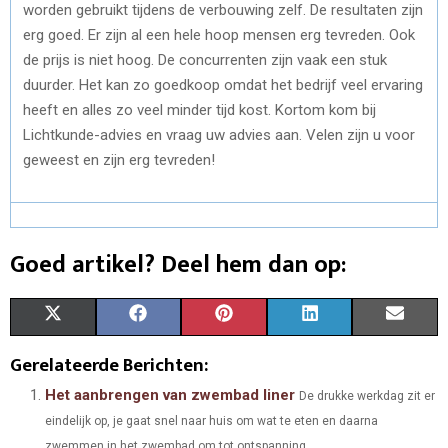
worden gebruikt tijdens de verbouwing zelf. De resultaten zijn
erg goed. Er zijn al een hele hoop mensen erg tevreden. Ook
de prijs is niet hoog. De concurrenten zijn vaak een stuk
duurder. Het kan zo goedkoop omdat het bedrijf veel ervaring
heeft en alles zo veel minder tijd kost. Kortom kom bij
Lichtkunde-advies en vraag uw advies aan. Velen zijn u voor
geweest en zijn erg tevreden!
Goed artikel? Deel hem dan op:
S
S
S
S
S
X
F
P
L
E
H
H
H
H
H
(
A
I
I
M
Gerelateerde Berichten:
A
A
A
A
A
T
C
N
N
A
Het aanbrengen van zwembad liner
De drukke werkdag zit er
eindelijk op, je gaat snel naar huis om wat te eten en daarna
R
R
R
R
R
W
E
T
K
I
zwemmen in het zwembad om tot ontspanning...