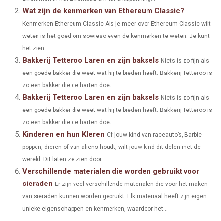
E
E
E
E
E
I
B
E
E
L
Wat zijn de kenmerken van Ethereum Classic?
O
O
O
O
O
Kenmerken Ethereum Classic Als je meer over Ethereum Classic wilt
T
O
R
D
weten is het goed om sowieso even de kenmerken te weten. Je kunt
N
N
N
N
N
T
O
E
I
het zien...
Bakkerij Tetteroo Laren en zijn baksels
E
K
S
N
Niets is zo fijn als
een goede bakker die weet wat hij te bieden heeft. Bakkerij Tetteroo is
R
T
zo een bakker die de harten doet...
)
Bakkerij Tetteroo Laren en zijn baksels
Niets is zo fijn als
een goede bakker die weet wat hij te bieden heeft. Bakkerij Tetteroo is
zo een bakker die de harten doet...
Kinderen en hun Kleren
Of jouw kind van raceauto’s, Barbie
poppen, dieren of van aliens houdt, wilt jouw kind dit delen met de
wereld. Dit laten ze zien door...
Verschillende materialen die worden gebruikt voor
sieraden
Er zijn veel verschillende materialen die voor het maken
van sieraden kunnen worden gebruikt. Elk materiaal heeft zijn eigen
unieke eigenschappen en kenmerken, waardoor het...