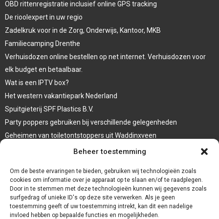
OBD rittenregistratie inclusief online GPS tracking
De rioolexpert in uw regio
Zadelkruk voor in de Zorg, Onderwijs, Kantoor, MKB
Familiecamping Drenthe
Verhuisdozen online bestellen op net internet. Verhuisdozen voor
elk budget en betaalbaar.
Wat is een IPTV box?
Het western vakantiepark Nederland
Spuitgieterij SPF Plastics B.V.
Party poppers gebruiken bij verschillende gelegenheden
Geheimen van toiletontstoppers uit Waddinxveen
Vormen van terrasaankleding
Beheer toestemming
Trap renovatie
Om de beste ervaringen te bieden, gebruiken wij technologieën zoals
cookies om informatie over je apparaat op te slaan en/of te raadplegen.
Door in te stemmen met deze technologieën kunnen wij gegevens zoals
surfgedrag of unieke ID's op deze site verwerken. Als je geen
toestemming geeft of uw toestemming intrekt, kan dit een nadelige
invloed hebben op bepaalde functies en mogelijkheden.