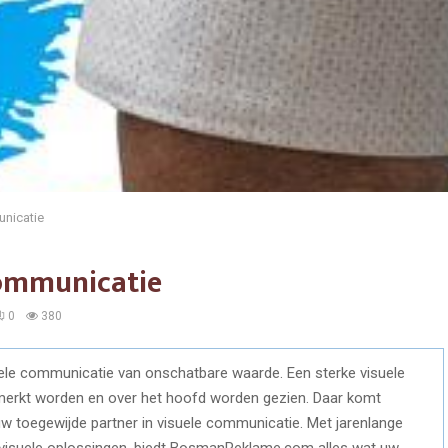
unicatie
communicatie
0
380
suele communicatie van onschatbare waarde. Een sterke visuele
emerkt worden en over het hoofd worden gezien. Daar komt
uw toegewijde partner in visuele communicatie. Met jarenlange
en visuele oplossingen, biedt BosmanReklame.com alles wat uw