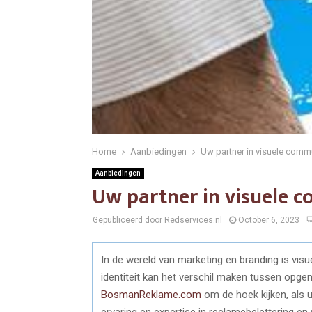
Home
Aanbiedingen
Uw partner in visuele comm
Aanbiedingen
Uw partner in visuele 
Gepubliceerd door Redservices.nl
October 6, 2023
In de wereld van marketing en branding is vi
identiteit kan het verschil maken tussen opg
BosmanReklame.com
om de hoek kijken, als 
ervaring en expertise in reclamebelettering 