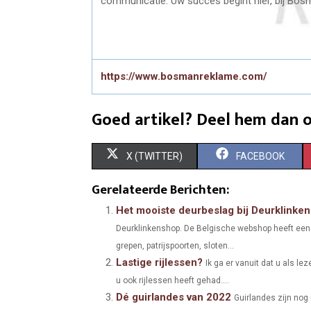
communicatie. Uw succes begint hier, bij B
https://www.bosmanreklame.com/
Goed artikel? Deel hem dan o
S
S
X (TWITTER)
FACEBOOK
H
H
Gerelateerde Berichten:
A
A
Het mooiste deurbeslag bij Deurklinken
Deurklinkenshop. De Belgische webshop heeft een 
R
R
grepen, patrijspoorten, sloten...
E
E
Lastige rijlessen?
Ik ga er vanuit dat u als lez
O
O
u ook rijlessen heeft gehad....
Dé guirlandes van 2022
Guirlandes zijn nog
N
N