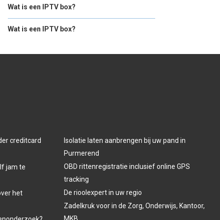
Wat is een IPTV box?
Wat is een IPTV box?
der creditcard
Isolatie laten aanbrengen bij uw pand in
Purmerend
OBD rittenregistratie inclusief online GPS
lf jam te
tracking
De rioolexpert in uw regio
over het
Zadelkruk voor in de Zorg, Onderwijs, Kantoor,
MKB
venonderzoek?