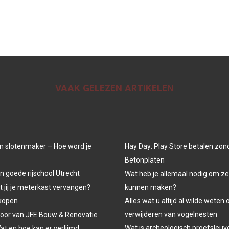
VAAK GELEZEN ARTIKELEN
n slotenmaker – Hoe word je
Hay Day: Play Store betalen zon
Betonplaten
n goede rijschool Utrecht
Wat heb je allemaal nodig om ze
jij je meterkast vervangen?
kunnen maken?
kopen
Alles wat u altijd al wilde weten 
verwijderen van vogelnesten
oor van JFE Bouw & Renovatie
Wat is archeologisch proefsleu
at en hoe kan er verlijmd