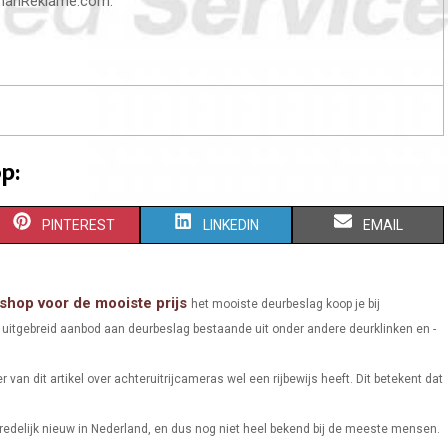
osmanReklame.com.
p:
S
S
S
PINTEREST
LINKEDIN
EMAIL
H
H
H
A
A
A
shop voor de mooiste prijs
het mooiste deurbeslag koop je bij
uitgebreid aanbod aan deurbeslag bestaande uit onder andere deurklinken en -
R
R
R
E
E
E
er van dit artikel over achteruitrijcameras wel een rijbewijs heeft. Dit betekent dat
O
O
O
 redelijk nieuw in Nederland, en dus nog niet heel bekend bij de meeste mensen.
N
N
N