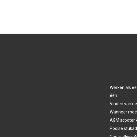
Werken als ee
één
Vinden van ee
Wanneer moet 
AGM scooter 
Poolse stukad
Contactlijm: W