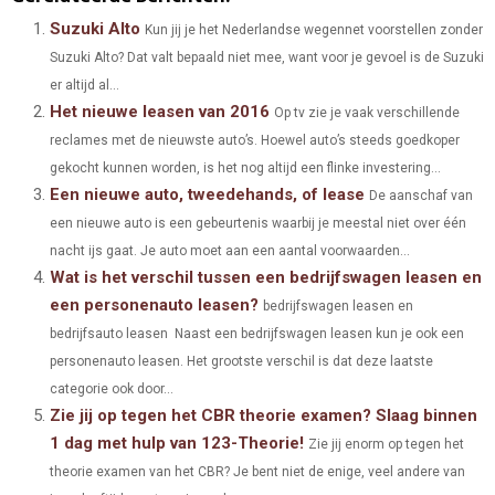
A
A
A
A
A
T
C
N
N
A
Suzuki Alto
Kun jij je het Nederlandse wegennet voorstellen zonder
Suzuki Alto? Dat valt bepaald niet mee, want voor je gevoel is de Suzuki
R
R
R
R
R
W
E
T
K
I
er altijd al...
E
E
E
E
E
I
B
E
E
L
Het nieuwe leasen van 2016
Op tv zie je vaak verschillende
O
O
O
O
O
reclames met de nieuwste auto’s. Hoewel auto’s steeds goedkoper
T
O
R
D
gekocht kunnen worden, is het nog altijd een flinke investering...
N
N
N
N
N
T
O
E
I
Een nieuwe auto, tweedehands, of lease
De aanschaf van
E
K
S
N
een nieuwe auto is een gebeurtenis waarbij je meestal niet over één
nacht ijs gaat. Je auto moet aan een aantal voorwaarden...
R
T
Wat is het verschil tussen een bedrijfswagen leasen en
)
een personenauto leasen?
bedrijfswagen leasen en
bedrijfsauto leasen Naast een bedrijfswagen leasen kun je ook een
personenauto leasen. Het grootste verschil is dat deze laatste
categorie ook door...
Zie jij op tegen het CBR theorie examen? Slaag binnen
1 dag met hulp van 123-Theorie!
Zie jij enorm op tegen het
theorie examen van het CBR? Je bent niet de enige, veel andere van