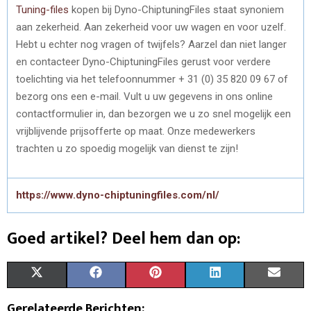
Tuning-files
kopen bij Dyno-ChiptuningFiles staat synoniem
aan zekerheid. Aan zekerheid voor uw wagen en voor uzelf.
Hebt u echter nog vragen of twijfels? Aarzel dan niet langer
en contacteer Dyno-ChiptuningFiles gerust voor verdere
toelichting via het telefoonnummer + 31 (0) 35 820 09 67 of
bezorg ons een e-mail. Vult u uw gegevens in ons online
contactformulier in, dan bezorgen we u zo snel mogelijk een
vrijblijvende prijsofferte op maat. Onze medewerkers
trachten u zo spoedig mogelijk van dienst te zijn!
https://www.dyno-chiptuningfiles.com/nl/
Goed artikel? Deel hem dan op:
S
S
S
S
S
X
F
P
L
E
H
H
H
H
H
(
A
I
I
M
Gerelateerde Berichten: