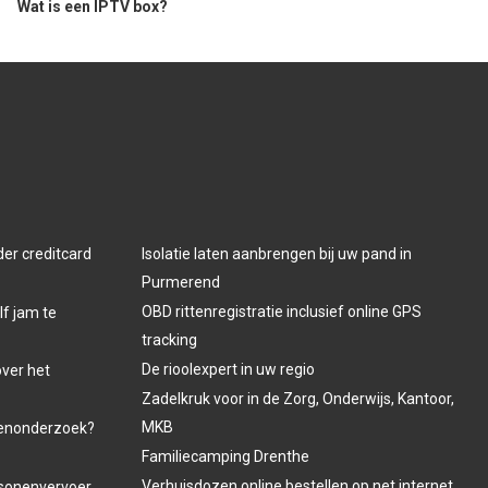
Wat is een IPTV box?
der creditcard
Isolatie laten aanbrengen bij uw pand in
Purmerend
OBD rittenregistratie inclusief online GPS
lf jam te
tracking
De rioolexpert in uw regio
over het
Zadelkruk voor in de Zorg, Onderwijs, Kantoor,
MKB
venonderzoek?
Familiecamping Drenthe
Verhuisdozen online bestellen op net internet.
ersonenvervoer