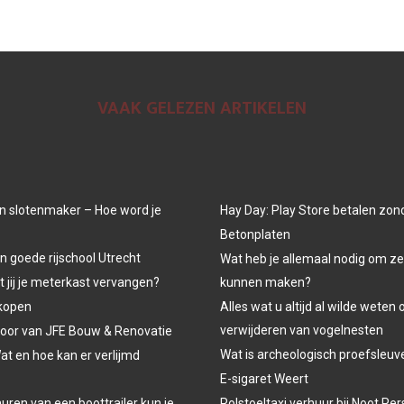
VAAK GELEZEN ARTIKELEN
n slotenmaker – Hoe word je
Hay Day: Play Store betalen zon
Betonplaten
n goede rijschool Utrecht
Wat heb je allemaal nodig om ze
jij je meterkast vervangen?
kunnen maken?
kopen
Alles wat u altijd al wilde weten 
verwijderen van vogelnesten
oor van JFE Bouw & Renovatie
Wat is archeologisch proefsleu
at en hoe kan er verlijmd
E-sigaret Weert
uren van een boottrailer kun je
Rolstoeltaxi verhuur bij Noot P