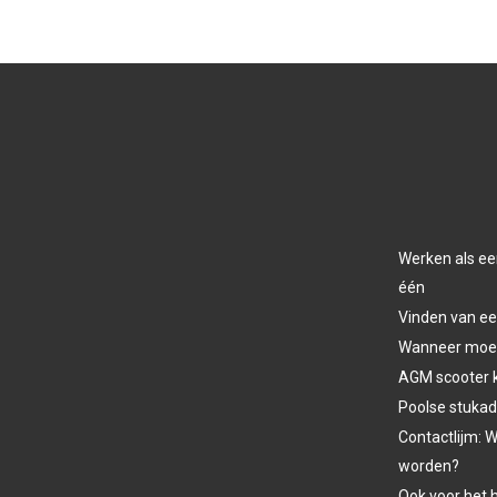
Werken als ee
één
Vinden van ee
Wanneer moet 
AGM scooter 
Poolse stukad
Contactlijm: W
worden?
Ook voor het h