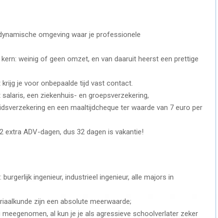
n dynamische omgeving waar je professionele
 kern: weinig of geen omzet, en van daaruit heerst een prettige
t krijg je voor onbepaalde tijd vast contact.
ast salaris, een ziekenhuis- en groepsverzekering,
dsverzekering en een maaltijdcheque ter waarde van 7 euro per
 12 extra ADV-dagen, dus 32 dagen is vakantie!
rgerlijk ingenieur, industrieel ingenieur, alle majors in
eriaalkunde zijn een absolute meerwaarde;
oi meegenomen, al kun je je als agressieve schoolverlater zeker