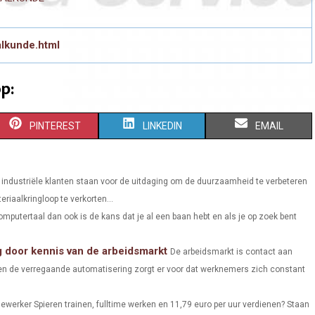
alkunde.html
p:
S
S
S
PINTEREST
LINKEDIN
EMAIL
H
H
H
A
A
A
e industriële klanten staan ​​voor de uitdaging om de duurzaamheid te verbeteren
riaalkringloop te verkorten...
R
R
R
omputertaal dan ook is de kans dat je al een baan hebt en als je op zoek bent
E
E
E
 door kennis van de arbeidsmarkt
O
O
O
De arbeidsmarkt is contact aan
en de verregaande automatisering zorgt er voor dat werknemers zich constant
N
N
N
werker Spieren trainen, fulltime werken en 11,79 euro per uur verdienen? Staan