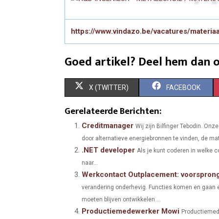
https://www.vindazo.be/vacatures/materia
Goed artikel? Deel hem dan o
S
S
X (TWITTER)
FACEBOOK
H
H
Gerelateerde Berichten:
A
A
Creditmanager
Wij zijn Bilfinger Tebodin. Onz
door alternatieve energiebronnen te vinden, de mate
R
R
.NET developer
Als je kunt coderen in welke c
E
E
naar...
Werkcontact Outplacement: voorsprong
O
O
verandering onderhevig. Functies komen en gaan 
N
N
moeten blijven ontwikkelen....
Productiemedewerker Mowi
Productiemede