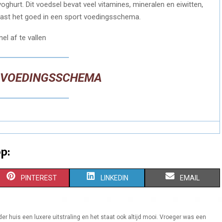
 yoghurt. Dit voedsel bevat veel vitamines, mineralen en eiwitten,
past het goed in een sport voedingsschema.
 VOEDINGSSCHEMA
p:
S
S
S
PINTEREST
LINKEDIN
EMAIL
H
H
H
A
A
A
der huis een luxere uitstraling en het staat ook altijd mooi. Vroeger was een