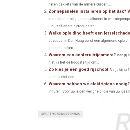
rieten dak iets van de armere burgerij...
R
R
Zonnepanelen installeren op het dak? 
E
E
installateur nodig gespecialiseerd in warmtepomp
O
O
u nu zelf energie produceren...
Welke opleiding heeft een letselschad
N
N
advocaat in Den Haag eerst een algemene opleidin
gedaan hebben...
Waarom een achteruitrijcamera?
Ben jij 
niet, is het de hoogste tijd om...
Zo kies je een goed rijschool
Als je bijna 1
gaan is niet een...
Waarom hebben we elektriciens nodig?
inhuren. Voor uw eigen veiligheid, die van uw gezin
SPORT VOEDINGSSCHEMA