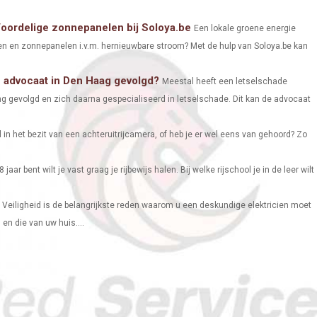
R
R
R
Voordelige zonnepanelen bij Soloya.be
Een lokale groene energie
E
E
E
en en zonnepanelen i.v.m. hernieuwbare stroom? Met de hulp van Soloya.be kan
O
O
O
e advocaat in Den Haag gevolgd?
Meestal heeft een letselschade
N
N
N
g gevolgd en zich daarna gespecialiseerd in letselschade. Dit kan de advocaat
al in het bezit van een achteruitrijcamera, of heb je er wel eens van gehoord? Zo
8 jaar bent wilt je vast graag je rijbewijs halen. Bij welke rijschool je in de leer wilt
Veiligheid is de belangrijkste reden waarom u een deskundige elektricien moet
 en die van uw huis....