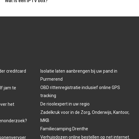
Wat is een IPTV box?
der creditcard
Isolatie laten aanbrengen bij uw pand in
Purmerend
OBD rittenregistratie inclusief online GPS
lf jam te
tracking
De rioolexpert in uw regio
over het
Zadelkruk voor in de Zorg, Onderwijs, Kantoor,
MKB
venonderzoek?
Familiecamping Drenthe
Verhuisdozen online bestellen op net internet.
ersonenvervoer