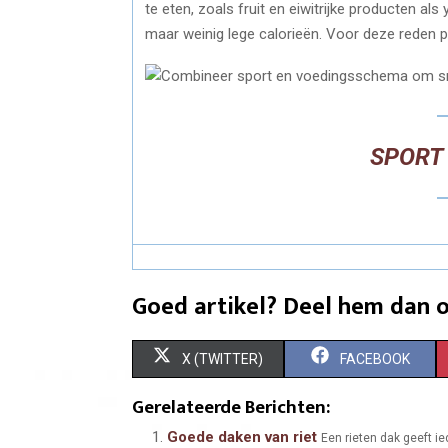
te eten, zoals fruit en eiwitrijke producten als
maar weinig lege calorieën. Voor deze reden 
SPORT
Goed artikel? Deel hem dan o
S
S
X (TWITTER)
FACEBOOK
H
H
Gerelateerde Berichten:
A
A
Goede daken van riet
Een rieten dak geeft ie