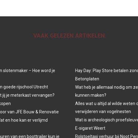
VAAK GELEZEN ARTIKELEN
n slotenmaker – Hoe word je
Hay Day: Play Store betalen zon
Betonplaten
n goede rijschool Utrecht
Wat heb je allemaal nodig om ze
jij je meterkast vervangen?
kunnen maken?
kopen
Alles wat u altijd al wilde weten 
verwijderen van vogelnesten
oor van JFE Bouw & Renovatie
Wat is archeologisch proefsleu
at en hoe kan er verlijmd
E-sigaret Weert
uren van een boottrailer kun je
Rolstoeltaxi verhuur bij Noot P