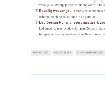
zodat je de straatprijs voor versiering wint? Of houd
Beveilig wat van jou is
Voor veel mensen is he
ophangt om deze bezittingen in de gaten te...
Led Design Holland levert maatwerk zon
Ledlampen zijn innovatieve lampen. Ze gaan lang m
terugkrijgen via overheidssubsidie. Naast deze func
BOOKCOVER
GSM HOESJES
SOFT AND HARD CASE