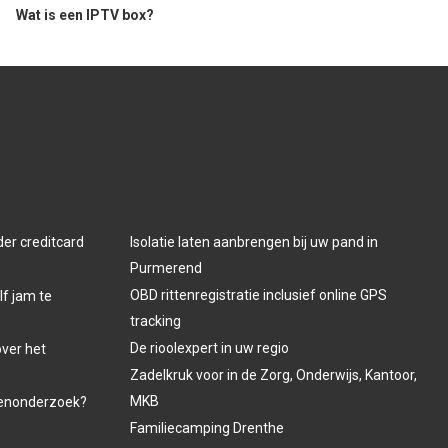
Wat is een IPTV box?
der creditcard
Isolatie laten aanbrengen bij uw pand in
Purmerend
OBD rittenregistratie inclusief online GPS
lf jam te
tracking
De rioolexpert in uw regio
over het
Zadelkruk voor in de Zorg, Onderwijs, Kantoor,
MKB
venonderzoek?
Familiecamping Drenthe