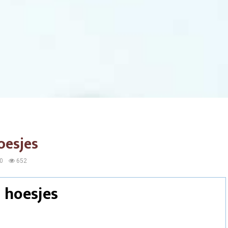
oesjes
0
652
 hoesjes