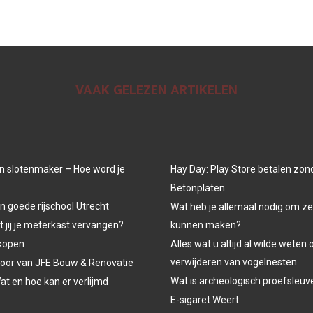
VAAK GELEZEN ARTIKELEN
n slotenmaker – Hoe word je
Hay Day: Play Store betalen zon
Betonplaten
n goede rijschool Utrecht
Wat heb je allemaal nodig om ze
jij je meterkast vervangen?
kunnen maken?
kopen
Alles wat u altijd al wilde weten 
verwijderen van vogelnesten
oor van JFE Bouw & Renovatie
Wat is archeologisch proefsleu
at en hoe kan er verlijmd
E-sigaret Weert