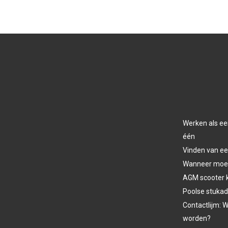
Werken als ee
één
Vinden van ee
Wanneer moet 
AGM scooter 
Poolse stukad
Contactlijm: W
worden?