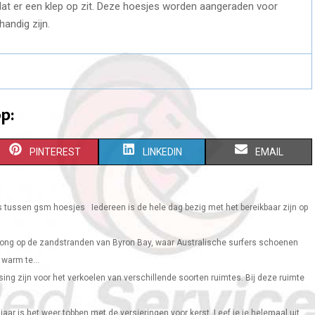
at er een klep op zit. Deze hoesjes worden aangeraden voor
andig zijn.
p:
S
S
S
PINTEREST
LINKEDIN
EMAIL
H
H
H
A
A
A
 tussen gsm hoesjes Iedereen is de hele dag bezig met het bereikbaar zijn op
R
R
R
rong op de zandstranden van Byron Bay, waar Australische surfers schoenen
E
E
E
warm te...
O
O
O
ing zijn voor het verkoelen van verschillende soorten ruimtes. Bij deze ruimte
N
N
N
 jaar is het weer tobben met de versieringen voor kerst. Leef je je helemaal uit,