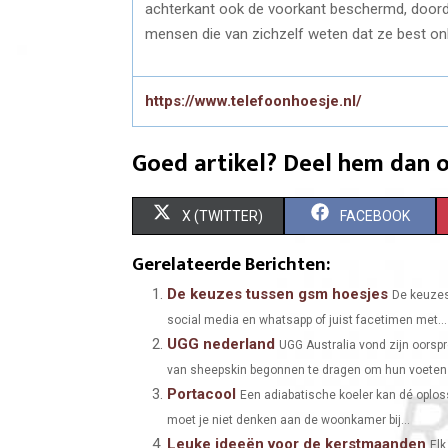
achterkant ook de voorkant beschermd, doord
mensen die van zichzelf weten dat ze best onh
https://www.telefoonhoesje.nl/
Goed artikel? Deel hem dan o
S
S
X (TWITTER)
FACEBOOK
H
H
Gerelateerde Berichten:
A
A
De keuzes tussen gsm hoesjes
De keuzes
social media en whatsapp of juist facetimen met...
R
R
UGG nederland
UGG Australia vond zijn oorsp
E
E
van sheepskin begonnen te dragen om hun voeten 
Portacool
O
O
Een adiabatische koeler kan dé oploss
moet je niet denken aan de woonkamer bij...
N
N
Leuke ideeën voor de kerstmaanden
Elk