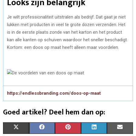
Looks zijn belangrijk
Je wilt professionaliteit uitstralen als bedrijf. Dat gaat je niet
lukken met producten in veel te grote dozen verzenden. Het
is in de eerste plaats zonde van het karton en het product
kan alle kanten op schuiven waardoor het sneller beschadigt.
Kortom: een doos op maat heeft alleen maar voordelen.
https://endlessbranding.com/doos-op-maat
Goed artikel? Deel hem dan op:
S
S
S
S
S
X
F
P
L
E