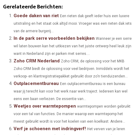
H
H
H
H
H
(
A
I
I
M
Gerelateerde Berichten:
A
A
A
A
A
T
C
N
N
A
Goede daken van riet
Een rieten dak geeft ieder huis een luxere
uitstraling en het staat ook altijd mooi. Vroeger was een rieten dak iets
R
R
R
R
R
W
E
T
K
I
van de armere burgerij...
E
E
E
E
E
I
B
E
E
L
In de park serre voorbeelden bekijken
Wanneer je een serre
O
O
O
O
O
wil laten bouwen kan het uitkiezen van het juiste ontwerp heel leuk zijn
T
O
R
D
want in Nederland zijn er parken met serres....
N
N
N
N
N
T
O
E
I
Zoho CRM Nederland
Zoho CRM, de oplossing voor het MKB
E
K
S
N
Zoho CRM biedt de oplossing voor veel bedrijven. Inmiddels wordt het
verkoop- en klantregistratiepakket gebruikt door zo’n tienduizenden...
R
T
Outplacementbureau
Een outplacementbureau is een bureau
)
waar jij terecht kan voor het werk naar werk traject. Iedereen kan wel
eens een baan verliezen. De essentie van...
Weetjes over warmtepompen
warmtepompen worden gebruikt
voor een tal van functies. De manier waarop een warmtepomp het
meest gebruikt wordt is voor het koelen van een koelkast. Andere...
Verf je schoenen met indringverf!
Het verven van je leren