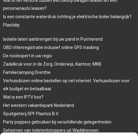
Wat is het verschil tussen een bedrijfswagen leasen en een
personenauto leasen?
Is een constante waterdruk richting je elektrische boiler belangrijk?
Plastidip
Isolatie laten aanbrengen bij uw pand in Purmerend
OBD rittenregistratie inclusief online GPS tracking
De rioolexpert in uw regio
Zadelkruk voor in de Zorg, Onderwijs, Kantoor, MKB
Familiecamping Drenthe
Verhuisdozen online bestellen op net internet. Verhuisdozen voor
elk budget en betaalbaar.
Wat is een IPTV box?
Het western vakantiepark Nederland
Spuitgieterij SPF Plastics B.V.
Party poppers gebruiken bij verschillende gelegenheden
Geheimen van toiletontstoppers uit Waddinxveen