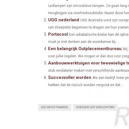
Ledlampen zijn innovatieve lampen. Ze gaan lang m
R
R
terugkrijgen via overheidssubsidie. Naast deze func
E
E
UGG nederland
UGG Australia vond zijn oorsp
O
O
van sheepskin begonnen te dragen om hun voeten 
Portacool
Een adiabatische koeler kan dé oploss
N
N
moet je niet denken aan de woonkamer bij...
Een belangrijk Outplacementbureau
Wij 
voor jullie regelen. We mogen er dan dus voor zorg
Aanbouwwerktuigen voor tweewielige t
stuk rendabeler maken met verschillende aanbouww
Succesvoller worden
Als een bedrijf meer p
hebben dat de risico’s worden vergroot en dat...
LED GROOTHANDEL
SUBSIDIE LED VERLICHTING