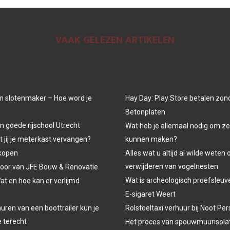
VAAK GELEZEN ARTIKELEN
n slotenmaker – Hoe word je
Hay Day: Play Store betalen zon
Betonplaten
n goede rijschool Utrecht
Wat heb je allemaal nodig om ze
jij je meterkast vervangen?
kunnen maken?
kopen
Alles wat u altijd al wilde weten 
verwijderen van vogelnesten
oor van JFE Bouw & Renovatie
Wat is archeologisch proefsleu
at en hoe kan er verlijmd
E-sigaret Weert
uren van een boottrailer kun je
Rolstoeltaxi verhuur bij Noot P
e terecht
Het proces van spouwmuurisola