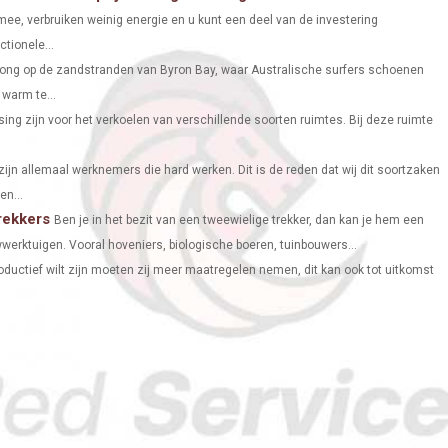
ee, verbruiken weinig energie en u kunt een deel van de investering
R
R
R
tionele...
E
E
E
rong op de zandstranden van Byron Bay, waar Australische surfers schoenen
O
O
O
warm te...
ing zijn voor het verkoelen van verschillende soorten ruimtes. Bij deze ruimte
N
N
N
zijn allemaal werknemers die hard werken. Dit is de reden dat wij dit soortzaken
en...
rekkers
Ben je in het bezit van een tweewielige trekker, dan kan je hem een
erktuigen. Vooral hoveniers, biologische boeren, tuinbouwers...
roductief wilt zijn moeten zij meer maatregelen nemen, dit kan ook tot uitkomst