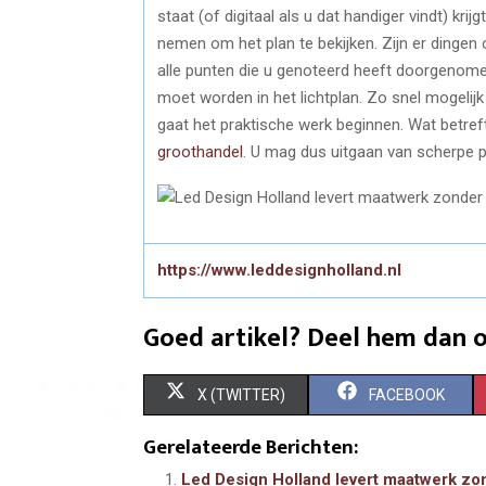
staat (of digitaal als u dat handiger vindt) krij
nemen om het plan te bekijken. Zijn er dingen
alle punten die u genoteerd heeft doorgenome
moet worden in het lichtplan. Zo snel mogelijk
gaat het praktische werk beginnen. Wat betref
groothandel
. U mag dus uitgaan van scherpe pr
https://www.leddesignholland.nl
Goed artikel? Deel hem dan o
S
S
X (TWITTER)
FACEBOOK
H
H
Gerelateerde Berichten:
A
A
Led Design Holland levert maatwerk zon