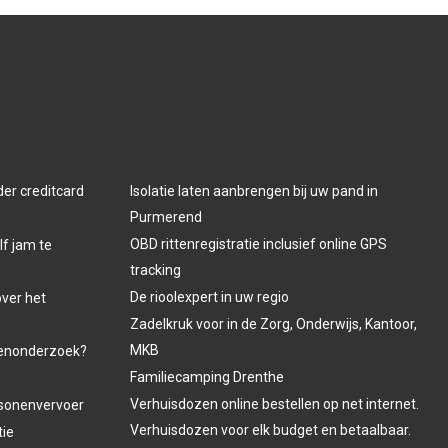
der creditcard
Isolatie laten aanbrengen bij uw pand in
Purmerend
OBD rittenregistratie inclusief online GPS
lf jam te
tracking
De rioolexpert in uw regio
over het
Zadelkruk voor in de Zorg, Onderwijs, Kantoor,
MKB
venonderzoek?
Familiecamping Drenthe
Verhuisdozen online bestellen op net internet.
ersonenvervoer
Verhuisdozen voor elk budget en betaalbaar.
tie