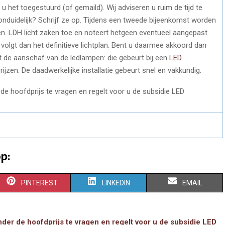
gt u het toegestuurd (of gemaild). Wij adviseren u ruim de tijd te
 onduidelijk? Schrijf ze op. Tijdens een tweede bijeenkomst worden
n. LDH licht zaken toe en noteert hetgeen eventueel aangepast
 volgt dan het definitieve lichtplan. Bent u daarmee akkoord dan
t de aanschaf van de ledlampen: die gebeurt bij een
LED
ijzen. De daadwerkelijke installatie gebeurt snel en vakkundig.
p:
S
S
S
PINTEREST
LINKEDIN
EMAIL
H
H
H
A
A
A
der de hoofdprijs te vragen en regelt voor u de subsidie LED