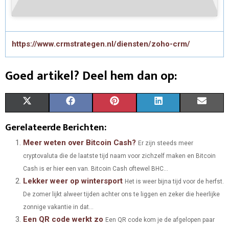
https://www.crmstrategen.nl/diensten/zoho-crm/
Goed artikel? Deel hem dan op:
S
S
S
S
S
X
F
P
L
E
H
H
H
H
H
(
A
I
I
M
Gerelateerde Berichten:
A
A
A
A
A
T
C
N
N
A
Meer weten over Bitcoin Cash?
Er zijn steeds meer
cryptovaluta die de laatste tijd naam voor zichzelf maken en Bitcoin
R
R
R
R
R
W
E
T
K
I
Cash is er hier een van. Bitcoin Cash oftewel BHC...
E
E
E
E
E
I
B
E
E
L
Lekker weer op wintersport
Het is weer bijna tijd voor de herfst.
O
O
O
O
O
De zomer lijkt alweer tijden achter ons te liggen en zeker die heerlijke
T
O
R
D
zonnige vakantie in dat...
N
N
N
N
N
T
O
E
I
Een QR code werkt zo
Een QR code kom je de afgelopen paar