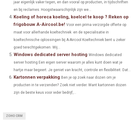
E
K
S
N
jaar eigenlijk vaker tegen, en dan vooral op producten, in tijdschriften
en bij reclames. Hoogstwaarschijnlijk zijn we...
R
T
Koeling of horeca koeling, koelcel te koop ? Reken op
)
frigobouw A-Aircool.be!
Voor een prima verzorgde offerte op
maat voor allerhande koeltechniek en de specialisatie in
koeltechnische oplossingen bij A-Aircool Koeltechniek bent u zeker
goed terechtgekomen. Wij...
Windows dedicated server hosting
Windows dedicated
server hosting Een eigen server waarom je alles kunt doen wat je
hartje maar begeert. Je geniet van kracht, controle en flexibiliteit. Dat...
Kartonnen verpakking
Ben je op zoek naar dozen om je
producten in te verzenden? Zoek niet verder. Want kartonnen dozen
zijn de beste keus voor ieder bedrijf,...
ZOHO CRM