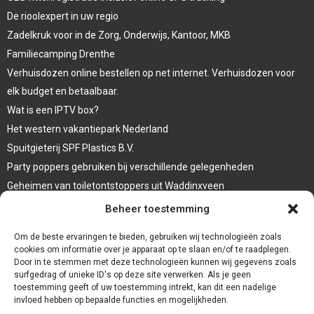
De rioolexpert in uw regio
Zadelkruk voor in de Zorg, Onderwijs, Kantoor, MKB
Familiecamping Drenthe
Verhuisdozen online bestellen op net internet. Verhuisdozen voor
elk budget en betaalbaar.
Wat is een IPTV box?
Het western vakantiepark Nederland
Spuitgieterij SPF Plastics B.V.
Party poppers gebruiken bij verschillende gelegenheden
Geheimen van toiletontstoppers uit Waddinxveen
Vormen van terrasaankleding
Beheer toestemming
Trap renovatie
Om de beste ervaringen te bieden, gebruiken wij technologieën zoals
cookies om informatie over je apparaat op te slaan en/of te raadplegen.
Door in te stemmen met deze technologieën kunnen wij gegevens zoals
surfgedrag of unieke ID's op deze site verwerken. Als je geen
toestemming geeft of uw toestemming intrekt, kan dit een nadelige
invloed hebben op bepaalde functies en mogelijkheden.