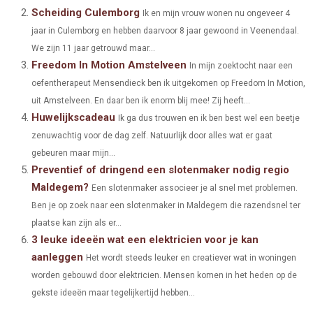
Scheiding Culemborg
O
O
O
O
O
T
O
Ik en mijn vrouw wonen nu ongeveer 4
R
D
jaar in Culemborg en hebben daarvoor 8 jaar gewoond in Veenendaal.
N
N
N
N
N
T
O
E
I
We zijn 11 jaar getrouwd maar...
Freedom In Motion Amstelveen
E
K
S
N
In mijn zoektocht naar een
oefentherapeut Mensendieck ben ik uitgekomen op Freedom In Motion,
R
T
uit Amstelveen. En daar ben ik enorm blij mee! Zij heeft...
)
Huwelijkscadeau
Ik ga dus trouwen en ik ben best wel een beetje
zenuwachtig voor de dag zelf. Natuurlijk door alles wat er gaat
gebeuren maar mijn...
Preventief of dringend een slotenmaker nodig regio
Maldegem?
Een slotenmaker associeer je al snel met problemen.
Ben je op zoek naar een slotenmaker in Maldegem die razendsnel ter
plaatse kan zijn als er...
3 leuke ideeën wat een elektricien voor je kan
aanleggen
Het wordt steeds leuker en creatiever wat in woningen
worden gebouwd door elektricien. Mensen komen in het heden op de
gekste ideeën maar tegelijkertijd hebben...