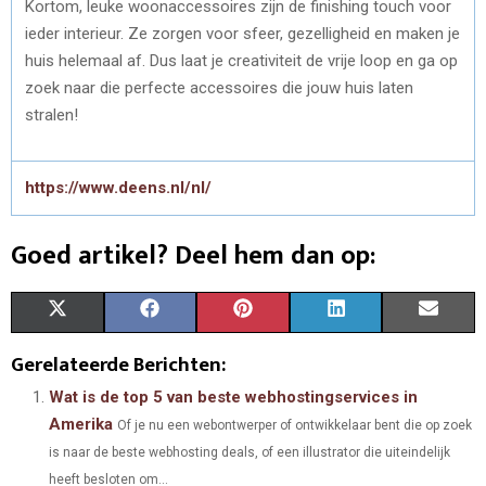
Kortom, leuke woonaccessoires zijn de finishing touch voor
ieder interieur. Ze zorgen voor sfeer, gezelligheid en maken je
huis helemaal af. Dus laat je creativiteit de vrije loop en ga op
zoek naar die perfecte accessoires die jouw huis laten
stralen!
https://www.deens.nl/nl/
Goed artikel? Deel hem dan op:
S
S
S
S
S
X
F
P
L
E
H
H
H
H
H
(
A
I
I
M
Gerelateerde Berichten:
A
A
A
A
A
T
C
N
N
A
Wat is de top 5 van beste webhostingservices in
Amerika
Of je nu een webontwerper of ontwikkelaar bent die op zoek
R
R
R
R
R
W
E
T
K
I
is naar de beste webhosting deals, of een illustrator die uiteindelijk
E
E
E
E
E
I
B
E
E
L
heeft besloten om...