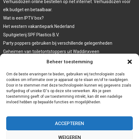
Verhuisdozen online bestellen op net internet. Verhuisdozen voor
elk budget en betaalbaar.
Wat is een IPTV box?
Het western vakantiepark Nederland
Spuitgieterij SPF Plastics B.V.
Party poppers gebruiken bij verschillende gelegenheden
Geheimen van toiletontstoppers uit Waddinxveen
Vormen van terrasaankleding
Beheer toestemming
Trap renovatie
Om de beste ervaringen te bieden, gebruiken wij technologieën zoals
cookies om informatie over je apparaat op te slaan en/of te raadplegen.
Door in te stemmen met deze technologieën kunnen wij gegevens zoals
surfgedrag of unieke ID's op deze site verwerken. Als je geen
toestemming geeft of uw toestemming intrekt, kan dit een nadelige
invloed hebben op bepaalde functies en mogelijkheden.
ACCEPTEREN
WEIGEREN