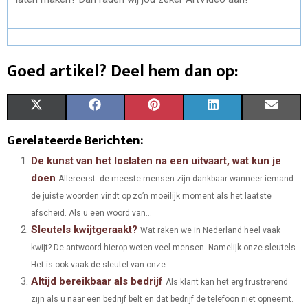
Goed artikel? Deel hem dan op:
S
S
S
S
S
X
F
P
L
E
H
H
H
H
H
(
A
I
I
M
Gerelateerde Berichten:
A
A
A
A
A
T
C
N
N
A
De kunst van het loslaten na een uitvaart, wat kun je
doen
Allereerst: de meeste mensen zijn dankbaar wanneer iemand
R
R
R
R
R
W
E
T
K
I
de juiste woorden vindt op zo’n moeilijk moment als het laatste
E
E
E
E
E
I
B
E
E
L
afscheid. Als u een woord van...
Sleutels kwijtgeraakt?
O
O
O
O
O
T
O
Wat raken we in Nederland heel vaak
R
D
kwijt? De antwoord hierop weten veel mensen. Namelijk onze sleutels.
N
N
N
N
N
T
O
E
I
Het is ook vaak de sleutel van onze...
Altijd bereikbaar als bedrijf
E
K
S
N
Als klant kan het erg frustrerend
zijn als u naar een bedrijf belt en dat bedrijf de telefoon niet opneemt.
R
T