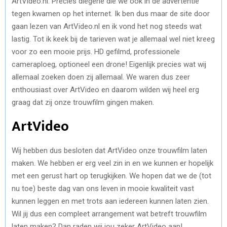
ArtVideo.nl. Precies diegene die we ook in de advertentie
tegen kwamen op het internet. Ik ben dus maar de site door
gaan lezen van ArtVideo.nl en ik vond het nog steeds wat
lastig. Tot ik keek bij de tarieven wat je allemaal wel niet kreeg
voor zo een mooie prijs. HD gefilmd, professionele
cameraploeg, optioneel een drone! Eigenlijk precies wat wij
allemaal zoeken doen zij allemaal. We waren dus zeer
enthousiast over ArtVideo en daarom wilden wij heel erg
graag dat zij onze trouwfilm gingen maken.
ArtVideo
Wij hebben dus besloten dat ArtVideo onze trouwfilm laten
maken. We hebben er erg veel zin in en we kunnen er hopelijk
met een gerust hart op terugkijken. We hopen dat we de (tot
nu toe) beste dag van ons leven in mooie kwaliteit vast
kunnen leggen en met trots aan iedereen kunnen laten zien.
Wil jij dus een compleet arrangement wat betreft trouwfilm
laten maken? Dan raden wij jou zeker ArtVideo aan!