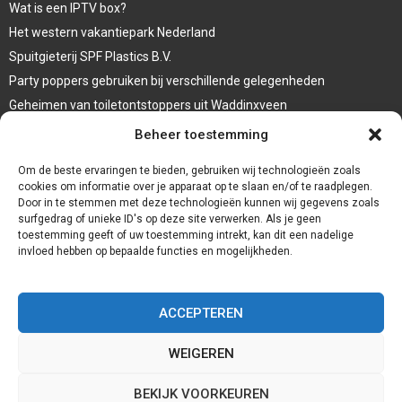
Wat is een IPTV box?
Het western vakantiepark Nederland
Spuitgieterij SPF Plastics B.V.
Party poppers gebruiken bij verschillende gelegenheden
Geheimen van toiletontstoppers uit Waddinxveen
Vormen van terrasaankleding
Beheer toestemming
Trap renovatie
Om de beste ervaringen te bieden, gebruiken wij technologieën zoals
cookies om informatie over je apparaat op te slaan en/of te raadplegen.
Door in te stemmen met deze technologieën kunnen wij gegevens zoals
surfgedrag of unieke ID's op deze site verwerken. Als je geen
toestemming geeft of uw toestemming intrekt, kan dit een nadelige
invloed hebben op bepaalde functies en mogelijkheden.
ACCEPTEREN
WEIGEREN
@2023 - www.Redservices.nl. All Right Reserved.
BEKIJK VOORKEUREN