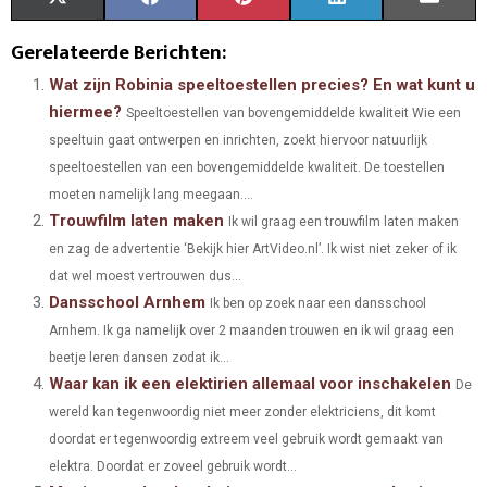
H
H
H
H
H
(
A
I
I
M
Gerelateerde Berichten:
A
A
A
A
A
T
C
N
N
A
Wat zijn Robinia speeltoestellen precies? En wat kunt u
hiermee?
Speeltoestellen van bovengemiddelde kwaliteit Wie een
R
R
R
R
R
W
E
T
K
I
speeltuin gaat ontwerpen en inrichten, zoekt hiervoor natuurlijk
E
E
E
E
E
I
B
E
E
L
speeltoestellen van een bovengemiddelde kwaliteit. De toestellen
O
O
O
O
O
moeten namelijk lang meegaan....
T
O
R
D
Trouwfilm laten maken
Ik wil graag een trouwfilm laten maken
N
N
N
N
N
T
O
E
I
en zag de advertentie ‘Bekijk hier ArtVideo.nl’. Ik wist niet zeker of ik
E
K
S
N
dat wel moest vertrouwen dus...
Dansschool Arnhem
Ik ben op zoek naar een dansschool
R
T
Arnhem. Ik ga namelijk over 2 maanden trouwen en ik wil graag een
)
beetje leren dansen zodat ik...
Waar kan ik een elektirien allemaal voor inschakelen
De
wereld kan tegenwoordig niet meer zonder elektriciens, dit komt
doordat er tegenwoordig extreem veel gebruik wordt gemaakt van
elektra. Doordat er zoveel gebruik wordt...