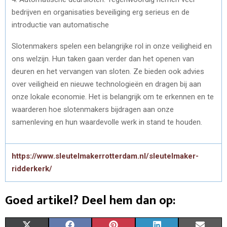
bedrijven en organisaties beveiliging erg serieus en de
introductie van automatische
Slotenmakers spelen een belangrijke rol in onze veiligheid en
ons welzijn. Hun taken gaan verder dan het openen van
deuren en het vervangen van sloten. Ze bieden ook advies
over veiligheid en nieuwe technologieën en dragen bij aan
onze lokale economie. Het is belangrijk om te erkennen en te
waarderen hoe slotenmakers bijdragen aan onze
samenleving en hun waardevolle werk in stand te houden.
https://www.sleutelmakerrotterdam.nl/sleutelmaker-
ridderkerk/
Goed artikel? Deel hem dan op:
S
S
S
S
S
X
F
P
L
E